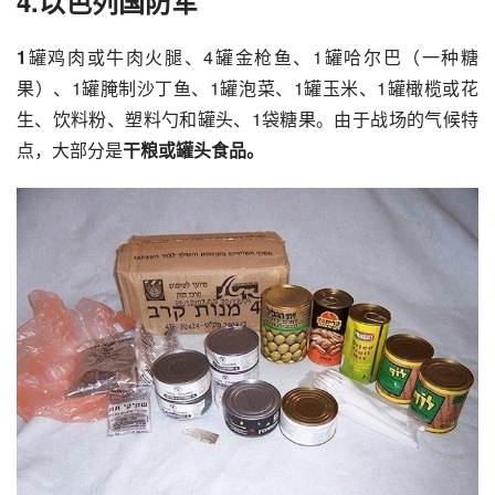
4.以色列国防军
1
罐鸡肉或牛肉火腿、4罐金枪鱼、1罐哈尔巴（一种糖
果）、1罐腌制沙丁鱼、1罐泡菜、1罐玉米、1罐橄榄或花
生、饮料粉、塑料勺和罐头、1袋糖果。由于战场的气候特
点，大部分是
干粮或罐头食品。