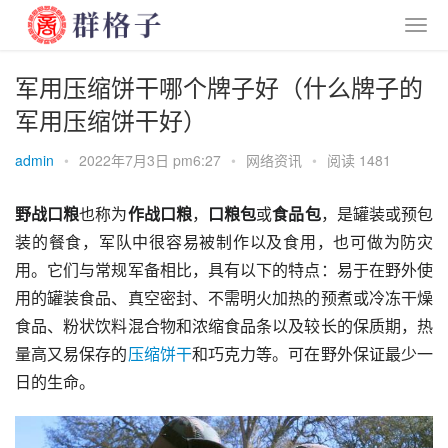
军用压缩饼干哪个牌子好（什么牌子的
军用压缩饼干好）
admin
•
2022年7月3日 pm6:27
•
网络资讯
•
阅读 1481
野战口粮
也称为
作战口粮
，
口粮包
或
食品包
，是罐装或预包
装的餐食，军队中很容易被制作以及食用，也可做为防灾
用。它们与常规军备相比，具有以下的特点：易于在野外使
用的罐装食品、真空密封、不需明火加热的预煮或冷冻干燥
食品、粉状饮料混合物和浓缩食品条以及较长的保质期，热
量高又易保存的
压缩饼干
和巧克力等。可在野外保证最少一
日的生命。