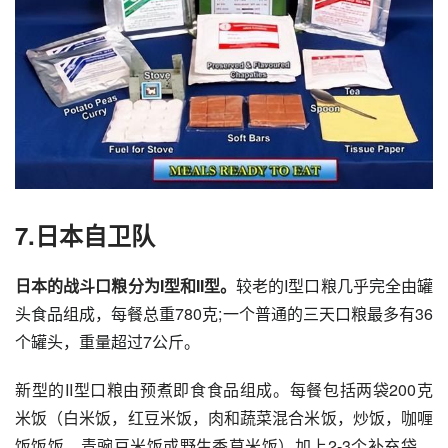
7.日本自卫队
日本的战斗口粮分为I型和II型。
较老的I型口粮几乎完全由罐
头食品组成，每餐总重780克;一个普通的三天口粮最多有36
个罐头，重量超过7公斤。
新型的II型口粮由预煮即食食品组成。每餐包括两袋200克
米饭（白米饭，红豆米饭，肉和蔬菜混合米饭，炒饭，咖喱
饭饭饭，青豌豆米饭或野生香草米饭）加上2-3个补充袋。