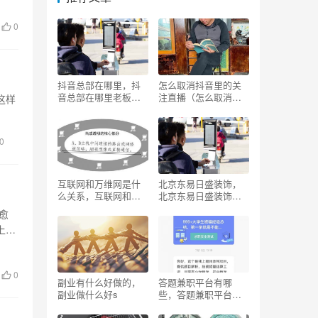
0
抖音总部在哪里，抖
怎么取消抖音里的关
音总部在哪里老板是
注直播（怎么取消抖
这样
谁？
音里的关注和收藏）
0
互联网和万维网是什
北京东易日盛装饰，
么关系，互联网和万
北京东易日盛装饰有
维网一样吗？
限责任公司？
愈
上销
0
副业有什么好做的，
答题兼职平台有哪
副业做什么好s
些，答题兼职平台有
哪些可靠？