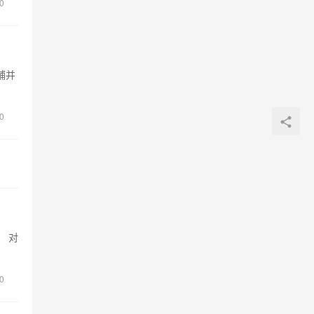
0
铺并
0
 对
0