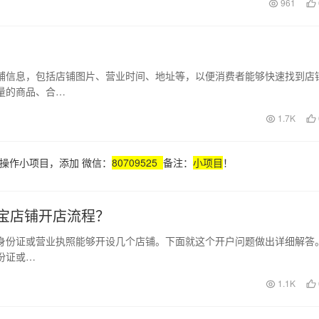
961
铺信息，包括店铺图片、营业时间、地址等，以便消费者能够快速找到店
量的商品、合…
1.7K
操作小项目，添加 微信：
80709525
备注：
小项目
！
宝店铺开店流程？
个身份证或营业执照能够开设几个店铺。下面就这个开户问题做出详细解答。
份证或…
1.1K