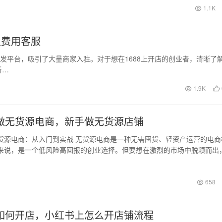
日
1.1K
及费用客服
2B批发平台，吸引了大量商家入驻。对于想在1688上开店的创业者，清晰了
析…
1.9K
做无货源电商，新手做无货源店铺
货源电商：从入门到实战 无货源电商是一种无需囤货、轻资产运营的电商
来说，是一个低风险高回报的创业选择。但要想在激烈的市场中脱颖而出
方法和技…
日
658
如何开店，小红书上怎么开店铺流程