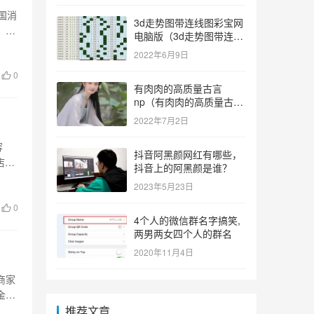
国消
3d走势图带连线图彩宝网
，小
电脑版（3d走势图带连线
图彩宝网手机版）
2022年6月9日
0
有肉肉的高质量古言
np（有肉肉的高质量古言
np推荐）
2022年7月2日
容
抖音阿黑颜网红有哪些，
店铺
抖音上的阿黑颜是谁？
2023年5月23日
0
4个人的微信群名字搞笑,
两男两女四个人的群名
2020年11月4日
商家
金的
推荐文章