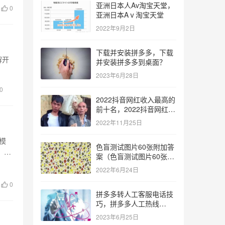
亚洲日本人Av淘宝天堂，
0
亚洲日本Aⅴ淘宝天堂
2022年9月2日
下载并安装拼多多，下载
解开
并安装拼多多到桌面？
2023年6月28日
0
2022抖音网红收入最高的
前十名，2022抖音网红收
入最高的前十名有哪些？
2022年11月25日
模
色盲测试图片60张附加答
，需
案（色盲测试图片60张复
杂）
2022年6月24日
0
拼多多转人工客服电话技
巧，拼多多人工热线
9541344？
2023年6月25日