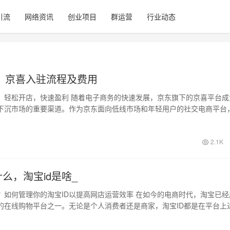
引流
网络资讯
创业项目
群运营
行业动态
，京喜入驻流程及费用
：轻松开店，快速盈利 随着电子商务的快速发展，京东旗下的京喜平台成
下沉市场的重要渠道。作为京东面向低线市场和年轻用户的社交电商平台
的用户群…
2.1K
什么，淘宝id是啥_
么？如何管理你的淘宝ID以提高网店运营效率 在如今的电商时代，淘宝已经
的在线购物平台之一。无论是个人消费者还是商家，淘宝ID都是在平台上
动…