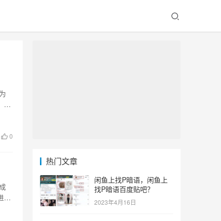
为
，京
0
热门文章
闲鱼上找P暗语，闲鱼上
成
找P暗语百度贴吧？
进行
2023年4月16日