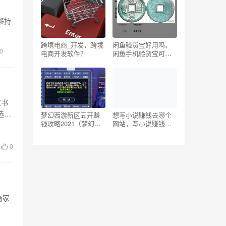
够持
跨境电商_开发，跨境
闲鱼验货宝好用吗，
0
电商开发软件？
闲鱼手机验货宝可信
吗？
红书
选择
梦幻西游新区五开赚
想写小说赚钱去哪个
钱攻略2021（梦幻西
网站，写小说赚钱网
游新区五开赚钱攻略
站？
上班族）
0
商家