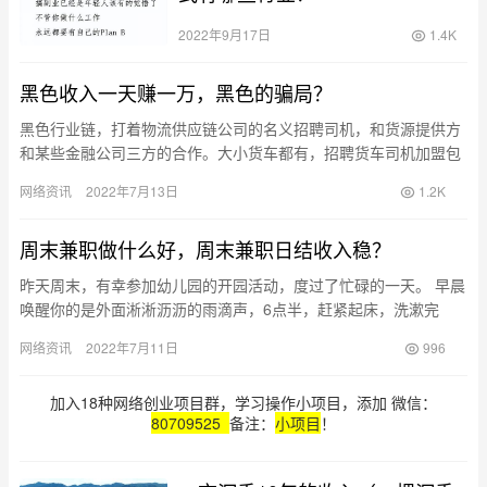
2022年9月17日
1.4K
黑色收入一天赚一万，黑色的骗局？
黑色行业链，打着物流供应链公司的名义招聘司机，和货源提供方
和某些金融公司三方的合作。大小货车都有，招聘货车司机加盟包
货源， 一个月收入一万二至1万八。带车加盟是收加盟费的，无车
网络资讯
2022年7月13日
1.2K
加盟…
周末兼职做什么好，周末兼职日结收入稳？
昨天周末，有幸参加幼儿园的开园活动，度过了忙碌的一天。 早晨
唤醒你的是外面淅淅沥沥的雨滴声，6点半，赶紧起床，洗漱完
毕。把熟睡的孩子叫醒，昨晚说好去朋友家度过一天，孩子还不
网络资讯
2022年7月11日
996
错，一会…
加入18种网络创业项目群，学习操作小项目，添加 微信：
80709525
备注：
小项目
！