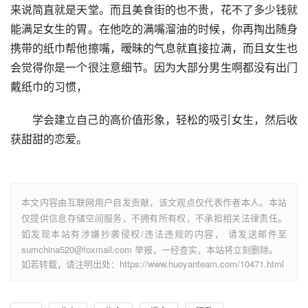
来说简直就是天堂。而且美食街的也不贵，花不了多少钱就
能满足女生的胃。在他吃的满嘴溜油的时候，你再掏出随身
携带的纸巾帮他擦嘴，暧昧的气息就直接拉满，而且女生也
会觉得你是一个很注意细节。因为大部分男生啊都没有出门
戴纸巾的习惯，
学会建立自己的高价值形象，轻松的吸引女生，然后收
获甜甜的恋爱。
本文内容由互联网用户自发贡献，该文观点仅代表作者本人。本站
仅提供信息存储空间服务，不拥有所有权，不承担相关法律责任。
如发现本站有涉嫌抄袭侵权/违法违规的内容， 请发送邮件至
sumchina520@foxmail.com 举报，一经查实，本站将立刻删除。
如若转载，请注明出处：https://www.huoyanteam.com/10471.html