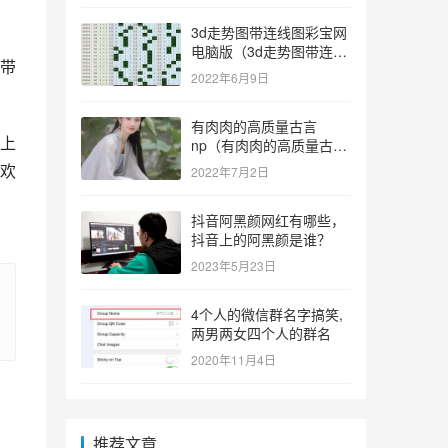
3d走势图带连线图彩宝网
电脑版（3d走势图带连线
带
图彩宝网手机版）
2022年6月9日
有肉肉的高质量古言
上
np（有肉肉的高质量古言
np推荐）
欢
2022年7月2日
抖音阿黑颜网红有哪些，
抖音上的阿黑颜是谁？
2023年5月23日
4个人的微信群名字搞笑,
两男两女四个人的群名
2020年11月4日
推荐文章