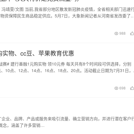
 冯靖雯/文图 当前,我省部分地区散发新冠肺炎疫情，全省相关部门迅速
物资保障民生商品稳定供应。5月7日，大象新闻记者从河南省发改委了
—6日，…
日
988
购实物、cc豆、苹果教育优惠
战赛# 建行善融1元购实物 领10元券 每天共有8个时间段可供选择，分别
、10点、12点、14点、16点、18点、20点。活动截止日期为7月31日，
日
698
广企业、品牌、产品或服务来吸引流量、确立营销方向，并进行潜在客户
概念，涵盖了许多营销…