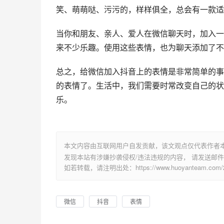
笑、萌萌哒、污污的，样样俱全，总会有一款适
当你和朋友、亲人、爱人在微信聊天时，加入一
来不少乐趣。使用这些表情，也为聊天添加了不
总之，给微信加入抖音上的表情是非常简单的事
的表情了。生活中，我们需要时常改变自己的状
乐。
本文内容由互联网用户自发贡献，该文观点仅代表作者
发现本站有涉嫌抄袭侵权/违法违规的内容， 请发送邮件至 su
如若转载，请注明出处：https://www.huoyanteam.com/29
微信
抖音
表情