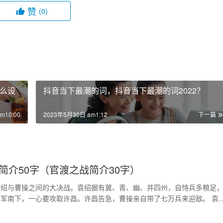
赞
(0)
么设
抖音当下最潮的词，抖音当下最潮的词2022？
m10:00
2023年5月30日 am1:12
下一篇
简介50字（官渡之战简介30字）
袁绍与曹操之间的大决战。袁绍据有冀、青、幽、并四州，自恃兵多粮足
军南下，一心要攻取许昌。许昌告急，曹操亲自带了七万兵来迎敌。 袁
力超过曹军十倍，…