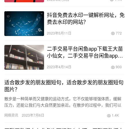
抖音免费去水印一键解析网址，免
费去水印的网站？
2023年5月11日
772
二手交易平台闲鱼app下载王大苗
小仙女，二手交易平台闲鱼app下
载内衣架？
2023年4月14日
900
适合散步发的朋友圈短句，适合散步发的朋友圈短句
图片？
散步是一种简单而又健康的运动方式，它不仅能够增强体质，缓解
压力，还能让我们与大自然更加亲近。在散步的过程中，我们可以
倾听鸟儿的鸣叫，感受微风的轻拂，享受大自然的美好。因此，散
网络资讯
2023年7月6日
1.4K
步发朋…