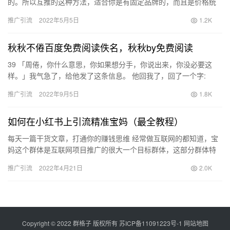
的。所以互推的这种方法，适合你是有固定品牌的，而且是价格统
一的 2.主动出击 去百度上找做保险的人卖房子的人租房子的…
推广引流
2022年5月5日
1.2K
秋秋不倦百度免费阅读佚名，秋秋by免费阅读
39 「周倦，你什么意思，你如果想分手，你说出来，你没必要这
样。」我气急了，给他发了这条信息。 他回我了，回了一个字:
「好。 」 那一刻，我的世界崩塌了。 我再发信息过去问他为什么…
推广引流
2022年9月5日
1.8K
如何在小红书上引流精准宝妈（最全教程）
每天一篇干货文章，打通你的赚钱思维 经常做互联网的都知道，宝
妈这个群体是互联网项目推广的很大一个目标群体，这部分群体特
点是，掌握家里的经济命脉，有空余时间；需要搞副业的需求比较
推广引流
2022年4月21日
2.0K
大；…
Copyright © 2022 群格子 版权所有
苏ICP备11091223号-1
网站地图