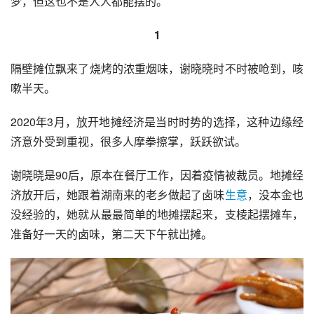
梦，但这也不是人人都能摆的。
1
隔壁摊位飘来了烧烤的浓重烟味，谢晓晓时不时被呛到，咳
嗽半天。
2020年3月，放开地摊经济是当时时势的选择，这种边缘经
济意外受到重视，很多人摩拳擦掌，跃跃欲试。
谢晓晓是90后，原本在餐厅工作，因着疫情被裁员。地摊经
济放开后，她跟着湖南来的老乡做起了卤味
生意
，没本金也
没经验的，她就从最最简单的地摊摆起来，支棱起摆摊车，
准备好一天的卤味，第二天下午就出摊。