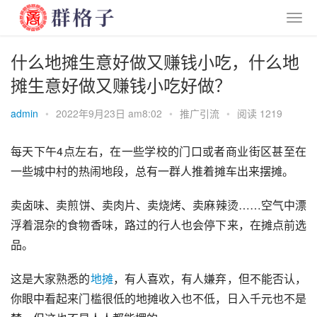
什么地摊生意好做又赚钱小吃，什么地
摊生意好做又赚钱小吃好做？
admin
•
2022年9月23日 am8:02
•
推广引流
•
阅读 1219
每天下午4点左右，在一些学校的门口或者商业街区甚至在
一些城中村的热闹地段，总有一群人推着摊车出来摆摊。
卖卤味
、
卖煎饼
、
卖肉片
、
卖烧烤
、
卖麻辣烫……空气中漂
浮着混杂的食物香味，路过的行人也会停下来，在摊点前选
品。
这是大家熟悉的
地摊
，有人喜欢，有人嫌弃，但不能否认，
你眼中看起来门槛很低的地摊收入也不低，日入千元也不是