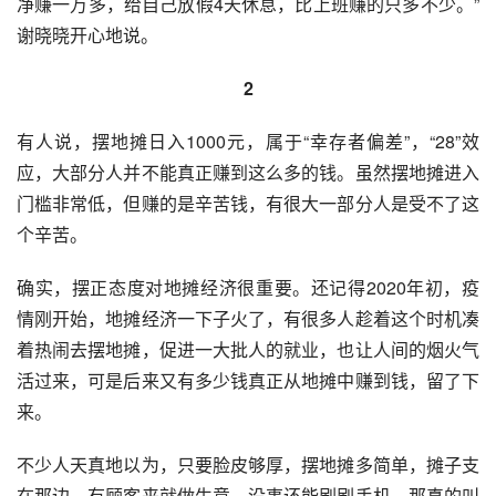
净赚一万多，给自己放假4天休息，比上班赚的只多不少。”
谢晓晓开心地说。
2
有人说，摆地摊日入1000元，属于“幸存者偏差”，“28”效
应，大部分人并不能真正赚到这么多的钱。虽然摆地摊进入
门槛非常低，但赚的是辛苦钱，有很大一部分人是受不了这
个辛苦。
确实，摆正态度对地摊经济很重要。还记得2020年初，疫
情刚开始，地摊经济一下子火了，有很多人趁着这个时机凑
着热闹去摆地摊，促进一大批人的就业，也让人间的烟火气
活过来，可是后来又有多少钱真正从地摊中赚到钱，留了下
来。
不少人天真地以为，只要脸皮够厚，摆地摊多简单，摊子支
在那边，有顾客来就做生意，没事还能刷刷手机，那真的叫