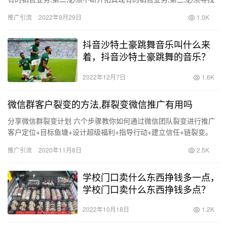
并创造新的销售机会.只有当把这3点综合在一起,它们就成…
推广引流
2022年9月29日
1.0K
抖音沙特土豪跳舞音乐叫什么来
着，抖音沙特土豪跳舞的音乐？
2022年12月7日
1.6K
微信群客户裂变的方法,群裂变微信推广有用吗
分享微信群裂变计划 六个步骤教你如何通过微信团队裂变进行推广
客户定位+目标鱼塘+设计超级福利+指导行动+建立信任+链裂变。
1。 客户定位 您生产什么产品，谁是您的客户群，他们是…
推广引流
2020年11月8日
2.5K
学校门口卖什么东西挣钱多一点，
学校门口卖什么东西挣钱多点？
2022年10月18日
1.2K