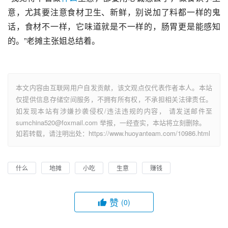
意，尤其要注意食材卫生
、
新鲜，别说加了料都一样的鬼
话，食材不一样，它味道就是不一样的，肠胃更是能感知
的。”老摊主张姐总结着。
本文内容由互联网用户自发贡献，该文观点仅代表作者本人。本站
仅提供信息存储空间服务，不拥有所有权，不承担相关法律责任。
如发现本站有涉嫌抄袭侵权/违法违规的内容， 请发送邮件至
sumchina520@foxmail.com 举报，一经查实，本站将立刻删除。
如若转载，请注明出处：https://www.huoyanteam.com/10986.html
什么
地摊
小吃
生意
赚钱
赞
(0)