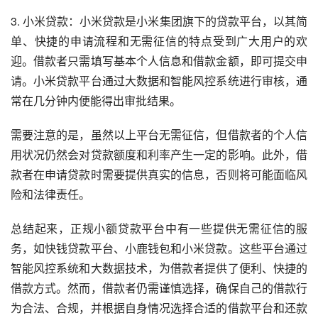
3. 小米贷款：小米贷款是小米集团旗下的贷款平台，以其简
单、快捷的申请流程和无需征信的特点受到广大用户的欢
迎。借款者只需填写基本个人信息和借款金额，即可提交申
请。小米贷款平台通过大数据和智能风控系统进行审核，通
常在几分钟内便能得出审批结果。
需要注意的是，虽然以上平台无需征信，但借款者的个人信
用状况仍然会对贷款额度和利率产生一定的影响。此外，借
款者在申请贷款时需要提供真实的信息，否则将可能面临风
险和法律责任。
总结起来，正规小额贷款平台中有一些提供无需征信的服
务，如快钱贷款平台、小鹿钱包和小米贷款。这些平台通过
智能风控系统和大数据技术，为借款者提供了便利、快捷的
借款方式。然而，借款者仍需谨慎选择，确保自己的借款行
为合法、合规，并根据自身情况选择合适的借款平台和还款