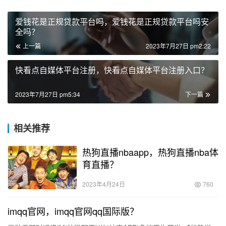
爱钱花是正规贷款平台吗，爱钱花是正规贷款平台吗安
全吗？
上一篇
2023年7月27日 pm2:22
快看点自媒体平台注册，快看点自媒体平台注册入口？
2023年7月27日 pm5:34
下一篇
相关推荐
热狗直播nbaapp，热狗直播nba体
育直播？
2023年4月24日
760
imqq官网，imqq官网qq国际版？