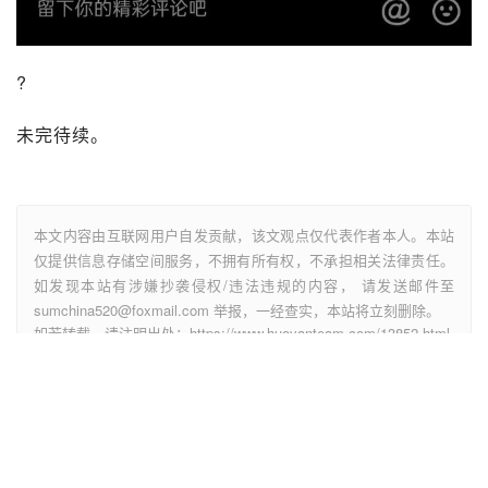
?
未完待续。
本文内容由互联网用户自发贡献，该文观点仅代表作者本人。本站
仅提供信息存储空间服务，不拥有所有权，不承担相关法律责任。
如发现本站有涉嫌抄袭侵权/违法违规的内容， 请发送邮件至
sumchina520@foxmail.com 举报，一经查实，本站将立刻删除。
如若转载，请注明出处：https://www.huoyanteam.com/13852.html
官网
抖音
推广
星图
赞
(0)