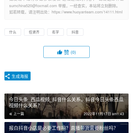
sumchina520@foxmail.com 举报，一经查实，本站将立刻删除。
如若转载，请注明出处：https://www.huoyanteam.com/14111.html
什么
任贤齐
名字
抖音
赞
(0)
生成海报
今日头条_西瓜视频_抖音什么关系，抖音今日头条西瓜
视频什么关系？
上一篇
2022年11月17日 am1:43
报白抖音小店是必要工作吗？直播带货需要粉丝吗？