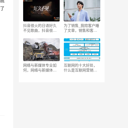
底
了
抖音很火的日语好久
为了销售_我陪客户睡
不见歌曲，抖音很火
了文章，销售和客户
的日语好久不见歌曲
睡？
叫什么？
网络与新媒体专业如
互联网的十大好处，
何，网络与新媒体这
什么是互联网营销
个专业好吗？
师？
，