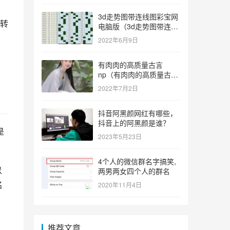
3d走势图带连线图彩宝网
转
电脑版（3d走势图带连线
图彩宝网手机版）
2022年6月9日
有肉肉的高质量古言
np（有肉肉的高质量古言
np推荐）
2022年7月2日
抖音阿黑颜网红有哪些，
抖音上的阿黑颜是谁？
是
2023年5月23日
4个人的微信群名字搞笑,
以
两男两女四个人的群名
名
2020年11月4日
推荐文章