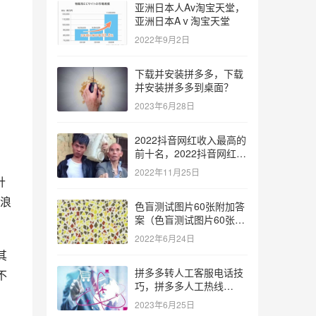
亚洲日本人Av淘宝天堂，
亚洲日本Aⅴ淘宝天堂
2022年9月2日
下载并安装拼多多，下载
并安装拼多多到桌面？
2023年6月28日
2022抖音网红收入最高的
前十名，2022抖音网红收
入最高的前十名有哪些？
2022年11月25日
针
浪
色盲测试图片60张附加答
案（色盲测试图片60张复
杂）
2022年6月24日
其
拼多多转人工客服电话技
不
巧，拼多多人工热线
9541344？
2023年6月25日