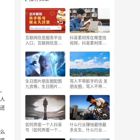
互联网信息服务平台
抖音素材库在哪里找
入口，互联网信息服
视频，抖音素材库在
务投诉平台多久给回
哪里找视频呢？
复信息？
生日图片朋友圈配图
骂人不带脏字的话 发
九宫格，生日图片朋
朋友圈，骂人不带脏
、
友圈配图九宫格可
字的话 发朋友圈图
爱？
片？
人
还
如何弄废一个人抖音
什么行业赚钱最快最
号（如何弄废一个人
多女生，什么行业赚
么
抖音人）
钱最快最多女生做？