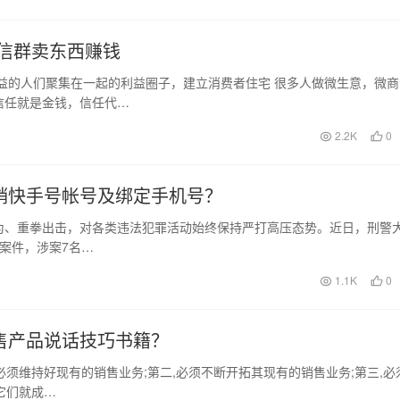
信群卖东西赚钱
益的人们聚集在一起的利益圈子，建立消费者住宅 很多人做微生意，微商
信任就是金钱，信任代…
2.2K
0
销快手号帐号及绑定手机号？
动作为、重拳出击，对各类违法犯罪活动始终保持严打高压态势。近日，刑警
案件，涉案7名…
1.1K
0
售产品说话技巧书籍？
必须维持好现有的销售业务;第二,必须不断开拓其现有的销售业务;第三,必
它们就成…