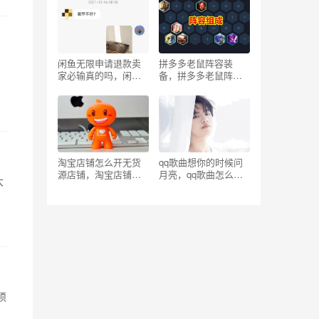
闲鱼无限申请退款卖
拼多多老鼠阵容装
家必输真的吗，闲鱼_
备，拼多多老鼠阵容
买家无限申请退款？
s6.5？
淘宝店铺怎么开无货
qq歌曲想你的时候问
源店铺，淘宝店铺怎
月亮，qq歌曲怎么分
大
么开无货源店铺违法
享到朋友圈？
么_？
须