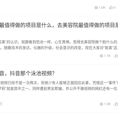
1.0K
0
最值得做的项目是什么，去美容院最值得做的项目
医美”的认识，就跟看到恐龙一样，心生畏惧。觉得去美容院做个脸什么的
。随着技术的发达，仪器的升级，社会意识的改变，现在大家对“医美”这
没有从前那…
日
1.1K
音，抖音那个泳池视频？
视频已经不是一次两次，但很少有人能够正面回应此事，凭借这一“事件”
罗莉”就是其中之一，同样遭前男友欺骗，并公开不雅视频的网红还有一位
 9月1…
1日
1.3K