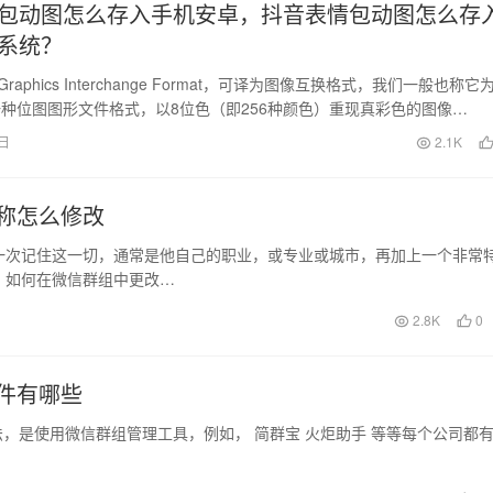
包动图怎么存入手机安卓，抖音表情包动图怎么存
系统？
raphics Interchange Format，可译为图像互换格式，我们一般也称它
种位图图形文件格式，以8位色（即256种颜色）重现真彩色的图像…
9日
2.1K
称怎么修改
一次记住这一切，通常是他自己的职业，或专业或城市，再加上一个非常
，如何在微信群组中更改…
2.8K
0
件有哪些
是使用微信群组管理工具，例如， 简群宝 火炬助手 等等每个公司都