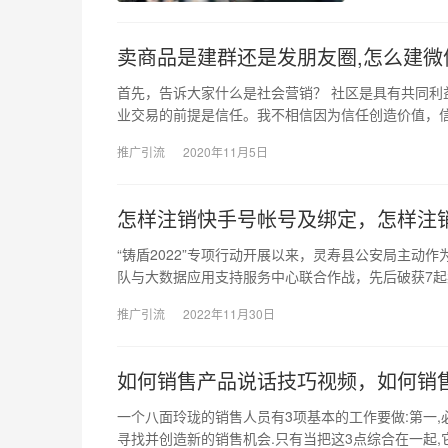
卖商品是建群还是发朋友圈,怎么建微
首先，告诉大家什么是社会营销？ 社区是具有共同利
业交易的前提是信任。我不相信因为信任创造价值，
推广引流
2020年11月5日
怎样注销快手号帐号及绑定，怎样注
“铸盾2022”专项行动开展以来，灵寿县公安局主
队与大数据应用支持服务中心联合作战，先后破获7起
推广引流
2022年11月30日
如何销售产品说话技巧视频，如何销
一个八面玲珑的销售人员有3项基本的工作要做:第一,
寻找并创造新的销售机会.只有当把这3点综合在一起,