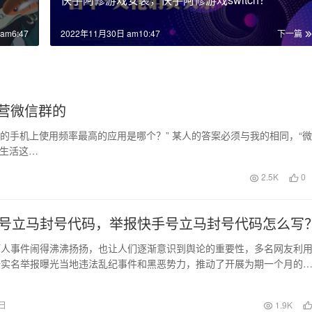
am6:47
2022年11月30日 am10:47
下一篇
营微信群的
的手机上使用频率最高的应用是哪个？” 某人的答案必须与我的相同，“微
的生活这…
2.5K
0
号立马封号代码，举报快手号立马封号代码怎么写
打人事件闹得沸沸扬扬，也让人们逐渐意识到舆论的重要性，多名网友利
开实名举报曝光当地违法乱纪事件和黑恶势力，推动了开展为期一个月的
”专项行动。通过…
7日
1.9K