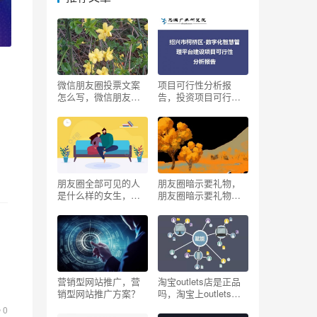
微信朋友圈投票文案
项目可行性分析报
怎么写，微信朋友圈
告，投资项目可行性
投票文案怎么写好？
分析报告？
朋友圈全部可见的人
朋友圈暗示要礼物，
是什么样的女生，朋
朋友圈暗示要礼物的
友圈所有可见的女
人？
生？
？
用
唐
营销型网站推广，营
淘宝outlets店是正品
销型网站推广方案？
吗，淘宝上outlets真
的假的？
0