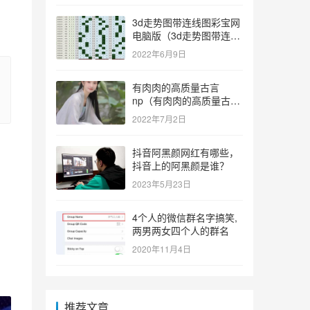
3d走势图带连线图彩宝网
电脑版（3d走势图带连线
图彩宝网手机版）
2022年6月9日
有肉肉的高质量古言
np（有肉肉的高质量古言
np推荐）
2022年7月2日
抖音阿黑颜网红有哪些，
抖音上的阿黑颜是谁？
2023年5月23日
4个人的微信群名字搞笑,
两男两女四个人的群名
2020年11月4日
推荐文章