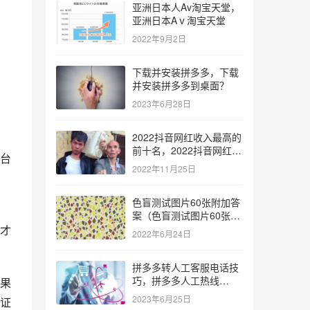
亚洲日本人Av淘宝天堂，
亚洲日本Aⅴ淘宝天堂
2022年9月2日
下载并安装拼多多，下载
并安装拼多多到桌面？
2023年6月28日
2022抖音网红收入最高的
前十名，2022抖音网红收
台
入最高的前十名有哪些？
2022年11月25日
色盲测试图片60张附加答
案（色盲测试图片60张复
杂）
才
2022年6月24日
拼多多转人工客服电话技
巧，拼多多人工热线
果
9541344？
2023年6月25日
证