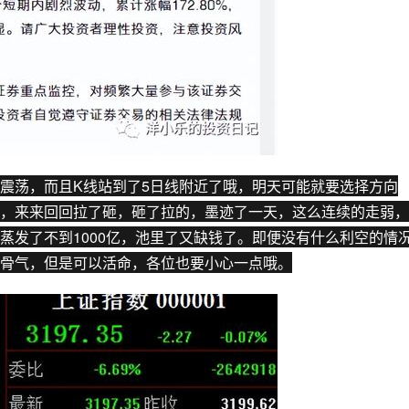
震荡，而且K线站到了5
日线
附近了哦，明天可能就要选择方向
，来来回回拉了砸，砸了拉的，墨迹了一天，这么连续的走弱，
蒸发了不到1000亿，池里了又缺钱了。即便没有什么利空的情
骨气，但是可以活命，各位也要小心一点哦。