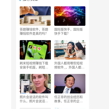
答题赚钱软件，答题
国际版快手，国际版
赚钱软件是真的吗？
快手下载？
刷米短视频赚钱下载
外国人都用哪些短视
安装手机版，刷短视
频软件_，外国人都用
频下载赚钱版？
哪些短视频软件拍视
频？
照片会说话的软件叫
任正非的创业经历和
什么，照片会说话的
故事，任正非的企业
软件怎么都不能用？
管理哲学？