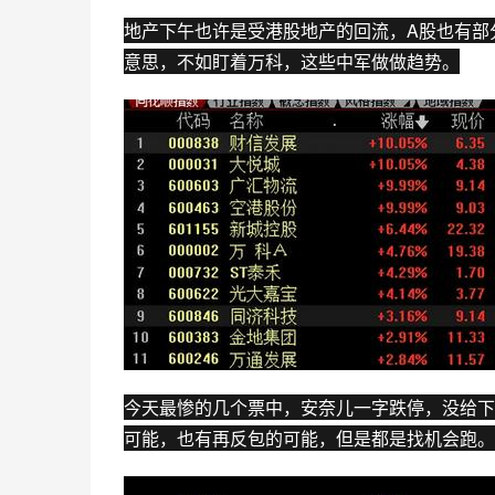
地产下午也许是受
港股
地产的回流，
A股
也有部
意思，不如盯着
万科
，这些中军做做趋势。
今天最惨的几个票中，安奈儿一字
跌停
，没给下
可能，也有再反包的可能，但是都是找机会跑。