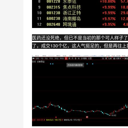
医药还没死绝，但已不是当初的那个可人样子了
了，成交130个亿，这人气挺足的，但是再往