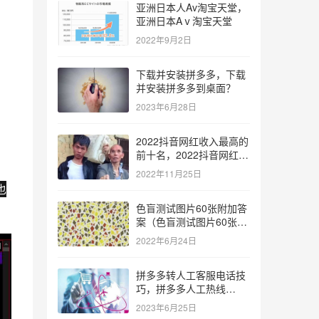
亚洲日本人Av淘宝天堂，
亚洲日本Aⅴ淘宝天堂
2022年9月2日
下载并安装拼多多，下载
并安装拼多多到桌面？
2023年6月28日
2022抖音网红收入最高的
前十名，2022抖音网红收
入最高的前十名有哪些？
2022年11月25日
也
色盲测试图片60张附加答
案（色盲测试图片60张复
杂）
2022年6月24日
拼多多转人工客服电话技
巧，拼多多人工热线
9541344？
2023年6月25日