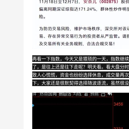
再看一下指数，今天又是猥琐的一天，指数继续
了，是往上还是往下走呢？明天看。看
大盘
分时
致人心慌慌，资金也纷纷选择休息，成交量再次
下，大家还是很默契得选择随波逐流，虽然很没