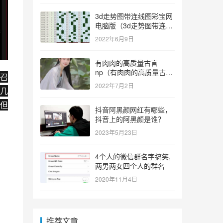
3d走势图带连线图彩宝网
电脑版（3d走势图带连线
图彩宝网手机版）
2022年6月9日
有肉肉的高质量古言
np（有肉肉的高质量古言
召
np推荐）
2022年7月2日
几
但
抖音阿黑颜网红有哪些，
抖音上的阿黑颜是谁？
2023年5月23日
4个人的微信群名字搞笑,
两男两女四个人的群名
2020年11月4日
推荐文章