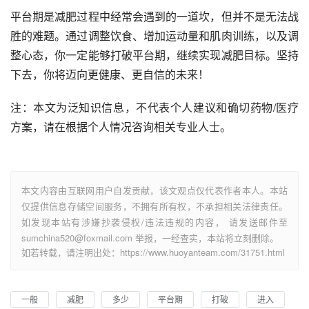
平台期是减肥过程中经常会遇到的一道坎，但并不是无法战
胜的难题。通过调整饮食、增加运动量和肌肉训练，以及调
整心态，你一定能够打破平台期，继续实现减肥目标。坚持
下去，你将迈向更健康、更自信的未来！
注：本文为泛知识信息，不代表个人建议和确切药物/医疗
方案，请在根据个人情况咨询相关专业人士。
本文内容由互联网用户自发贡献，该文观点仅代表作者本人。本站
仅提供信息存储空间服务，不拥有所有权，不承担相关法律责任。
如发现本站有涉嫌抄袭侵权/违法违规的内容， 请发送邮件至
sumchina520@foxmail.com 举报，一经查实，本站将立刻删除。
如若转载，请注明出处：https://www.huoyanteam.com/31751.html
一般
减肥
多少
平台期
打破
进入