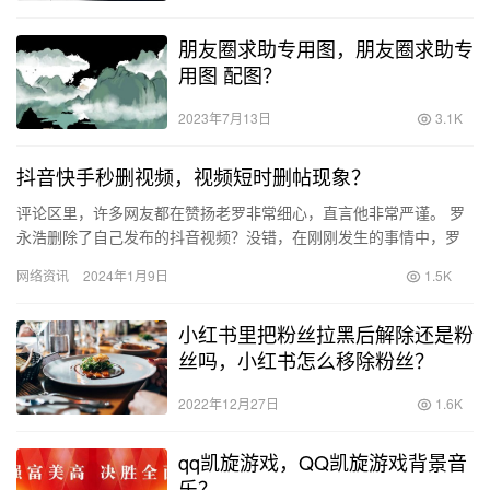
朋友圈求助专用图，朋友圈求助专
用图 配图？
2023年7月13日
3.1K
抖音快手秒删视频，视频短时删帖现象？
评论区里，许多网友都在赞扬老罗非常细心，直言他非常严谨。 罗
永浩删除了自己发布的抖音视频？没错，在刚刚发生的事情中，罗
永浩删除了自己发布的抖音视频！ 幸运的是，我们之前已经截取了
网络资讯
2024年1月9日
1.5K
图…
小红书里把粉丝拉黑后解除还是粉
丝吗，小红书怎么移除粉丝？
2022年12月27日
1.6K
qq凯旋游戏，QQ凯旋游戏背景音
乐？