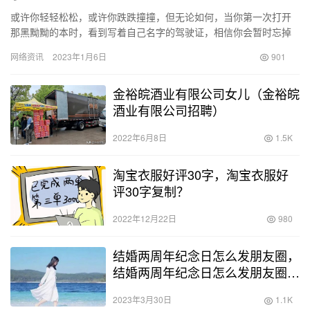
或许你轻轻松松，或许你跌跌撞撞，但无论如何，当你第一次打开
那黑黝黝的本时，看到写着自己名字的驾驶证，相信你会暂时忘掉
生活的苟且，想起诗和远方！ 喜悦的感受不分男女老少，但处理和
网络资讯
2023年1月6日
901
消化…
金裕皖酒业有限公司女儿（金裕皖
酒业有限公司招聘）
2022年6月8日
1.5K
淘宝衣服好评30字，淘宝衣服好
评30字复制？
2022年12月22日
980
结婚两周年纪念日怎么发朋友圈，
结婚两周年纪念日怎么发朋友圈说
说？
2023年3月30日
1.1K