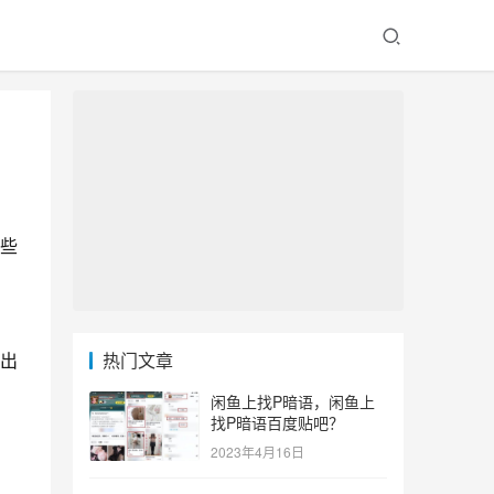
些
出
热门文章
闲鱼上找P暗语，闲鱼上
找P暗语百度贴吧？
2023年4月16日