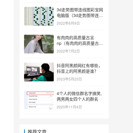
3d走势图带连线图彩宝网
电脑版（3d走势图带连线
图彩宝网手机版）
2022年6月9日
有肉肉的高质量古言
np（有肉肉的高质量古言
np推荐）
2022年7月2日
抖音阿黑颜网红有哪些，
抖音上的阿黑颜是谁？
2023年5月23日
4个人的微信群名字搞笑,
两男两女四个人的群名
2020年11月4日
推荐文章