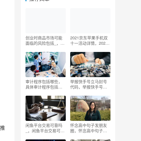
创业时商品市场可能
2021京东苹果手机双
面临的风险包括_，创
十一活动详情，2020
业时商品市场可能面
双十一京东iphone11
临的风险包括？
价格？
审计程序包括哪些，
举报快手号立马封号
具体审计程序包括哪
代码，举报快手号立
些？
马封号代码怎么写？
闲鱼平台交易可靠吗
怀念高中句子发朋友
推
_，闲鱼平台交易可靠
圈，怀念高中句子发
吗_私下交易？
朋友圈短句？