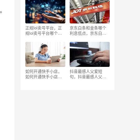
。
正规lol卖号平台，正
京东白条和金条哪个
规lol卖号平台哪个安
利息低点，京东白条
全又好？
和金条哪个利息高
啊？
如何开通快手小店，
抖音最感人父爱短
如何开通快手小店步
句，抖音最感人父爱
骤？
短句图片？