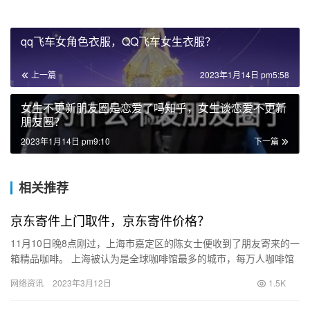
qq飞车女角色衣服，QQ飞车女生衣服？
上一篇
2023年1月14日 pm5:58
女生不更新朋友圈是恋爱了吗知乎，女生谈恋爱不更新
朋友圈？
2023年1月14日 pm9:10
下一篇
相关推荐
京东寄件上门取件，京东寄件价格？
11月10日晚8点刚过，上海市嘉定区的陈女士便收到了朋友寄来的一
箱精品咖啡。 上海被认为是全球咖啡馆最多的城市，每万人咖啡馆
拥有量为3.16家，是名副其实的“咖啡之都”。正在进行中…
网络资讯
2023年3月12日
1.5K