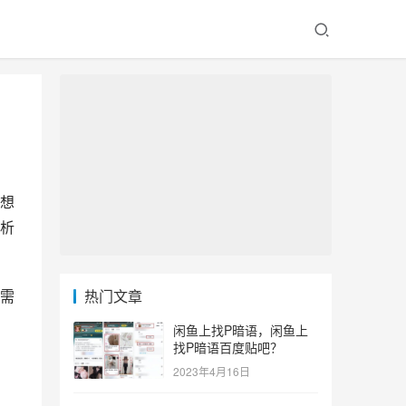
想
析
需
热门文章
闲鱼上找P暗语，闲鱼上
找P暗语百度贴吧？
2023年4月16日