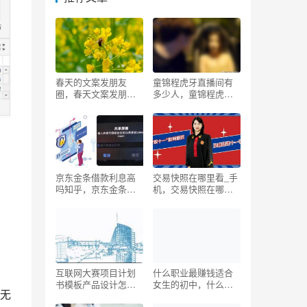
春天的文案发朋友
童锦程虎牙直播间有
圈，春天文案发朋友
多少人，童锦程虎牙
圈的句子？
直播间人数？
京东金条借款利息高
交易快照在哪里看_手
吗知乎，京东金条借
机，交易快照在哪里
款利息高吗知乎会
看电脑
员？
互联网大赛项目计划
什么职业最赚钱适合
书模板产品设计怎么
女生的初中，什么职
无
写，互联网大赛项目
业最赚钱适合女生的