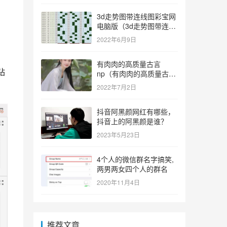
3d走势图带连线图彩宝网
电脑版（3d走势图带连线
图彩宝网手机版）
2022年6月9日
有肉肉的高质量古言
钻
np（有肉肉的高质量古言
np推荐）
2022年7月2日
抖音阿黑颜网红有哪些，
抖音上的阿黑颜是谁？
2023年5月23日
4个人的微信群名字搞笑,
两男两女四个人的群名
2020年11月4日
推荐文章