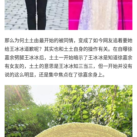
那么为何土土由最开始的被同情，变成了如今网友追着要她
给王冰冰道歉呢？其实也和土土自身的操作有关。在自曝徐
嘉余劈腿王冰冰后，土土一开始暗示了王冰冰是知道徐嘉余
有女友的，土土的意思是王冰冰知三当三，但一开始并没有
说的这么明显，还是集中焦点在了徐嘉余身上。