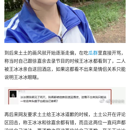
到后来土土的画风就开始逐渐走偏，在吃
瓜群
里直接开骂，
称当时自己跟徐嘉余去录节目的时候王冰冰都看到了，二人
被王冰冰亲自送回酒店，如果这都看不出来是情侣关系只能
说明王冰冰眼瞎。
再后来网友要求土土给王冰冰道歉的时候，土土公开在评论
区回击，称王冰冰和徐嘉余都有错，而且这两位一直闷声都