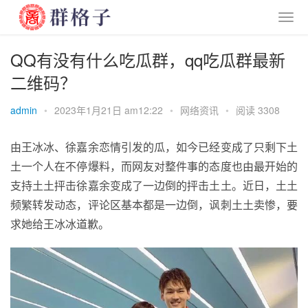
QQ有没有什么吃瓜群，qq吃瓜群最新
二维码？
admin
•
2023年1月21日 am12:22
•
网络资讯
•
阅读 3308
由王冰冰、
徐嘉余
恋情引发的瓜，如今已经变成了只剩下土
土一个人在不停爆料，而网友对整件事的态度也由最开始的
支持土土抨击徐嘉余变成了一边倒的抨击土土。近日，土土
频繁转发动态，评论区基本都是一边倒，讽刺土土卖惨，要
求她给王冰冰道歉。