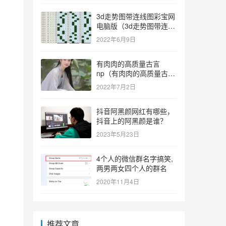
3d走势图带连线图彩宝网
电脑版（3d走势图带连线
图彩宝网手机版）
2022年6月9日
有肉肉的高质量古言
np（有肉肉的高质量古言
np推荐）
2022年7月2日
抖音阿黑颜网红有哪些，
抖音上的阿黑颜是谁？
2023年5月23日
4个人的微信群名字搞笑,
两男两女四个人的群名
2020年11月4日
推荐文章