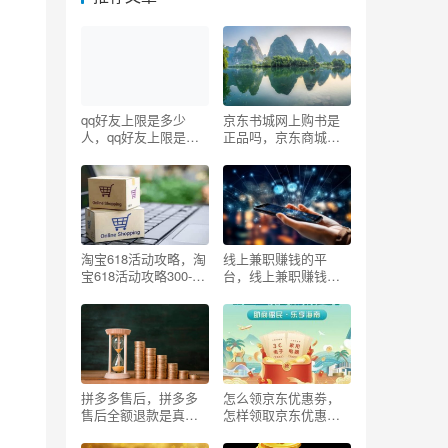
qq好友上限是多少
京东书城网上购书是
人，qq好友上限是多
正品吗，京东商城书
少人2022？
城官网买书？
淘宝618活动攻略，淘
线上兼职赚钱的平
宝618活动攻略300-
台，线上兼职赚钱正
50？
规平台？
拼多多售后，拼多多
怎么领京东优惠劵，
售后全额退款是真的
怎样领取京东优惠
吗
券？