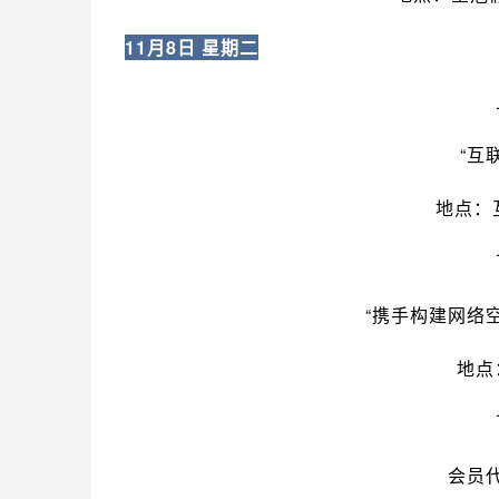
11月8日 星期二
“
互
地点：
“携手构建网络
地点
会员