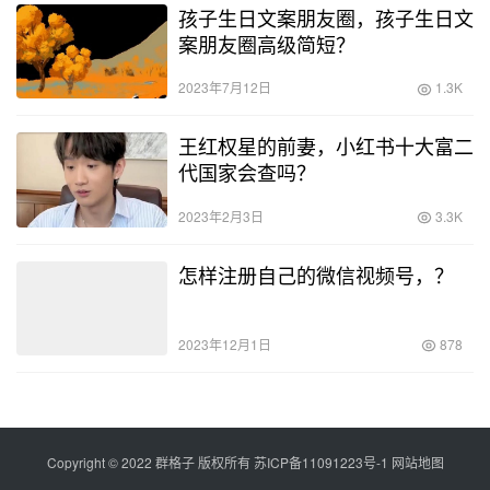
孩子生日文案朋友圈，孩子生日文
案朋友圈高级简短？
2023年7月12日
1.3K
王红权星的前妻，小红书十大富二
代国家会查吗？
2023年2月3日
3.3K
怎样注册自己的微信视频号，？
2023年12月1日
878
Copyright © 2022 群格子 版权所有
苏ICP备11091223号-1
网站地图