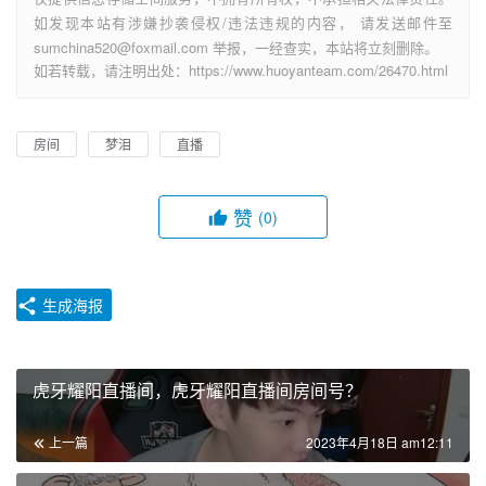
如发现本站有涉嫌抄袭侵权/违法违规的内容， 请发送邮件至
sumchina520@foxmail.com 举报，一经查实，本站将立刻删除。
如若转载，请注明出处：https://www.huoyanteam.com/26470.html
房间
梦泪
直播
赞
(0)
生成海报
虎牙耀阳直播间，虎牙耀阳直播间房间号？
上一篇
2023年4月18日 am12:11