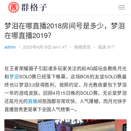
梦泪在哪直播2018房间号是多少，梦泪
在哪直播2019？
admin
•
2023年4月18日 am1:47
•
网络资讯
•
阅读 917
在王者荣耀圈子引起诸多玩家关注的前AG超玩会教练月光
和
梦泪
SOLO赛已经落下帷幕，这场BO5的友谊SOLO赛最
终也以梦泪3:2获得胜利，按照约定，月光教练要包下梦泪
一年的游戏皮肤。回顾4月15日晚的SOLO赛，无论是梦泪
还是月光的
直播
间氛围都非常欢快，人气爆棚，而月光快手
直播首秀更是拿下全国人气榜第一。