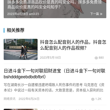
拼多多免费领商品砍价是真的吗安全吗，拼多多免费领
商品砍价是真的吗安全吗知乎？
2023年4月18日 am3:23
下一篇
相关推荐
抖音怎么配音别人的作品，抖音怎
么配音别人的作品视频？
2023年5月18日
880
日进斗金下一句对联招财进宝（日进斗金下一句对联
bshdddgeebdbdbfbrl）
写在湖南长沙一自建楼违建坍塌致人死伤事件的思考 马克思在《资
本论》中说过一段有关资本的话，大致意思是，资本投入获利的比
例高低，可以衡量出资本的活跃度，如果有百分之二十的利润,资本
网络资讯
2022年6月24日
1.2K
就…