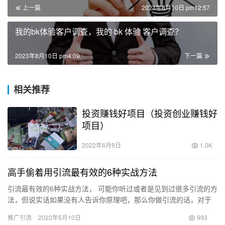
上一篇
2023年8月10日 pm12:57
我的bk体验客户调查，我的 bk 体验 客户调查？
2023年8月10日 pm4:09
下一篇
相关推荐
投资赚钱好项目（投资创业赚钱好
项目）
2022年6月9日
1.0K
高手偷着用引流最有效的6种实战方法
引流最有效的6种实战方法， 可能你听过或者是见到过很多引流的方
法，但说实话如果没有人告诉你原理吧，那么你做引流的话，对于
你而言还基本上都是属于文盲式的打架，一直都找不到头绪。 说
推广引流
2022年5月10日
993
起…