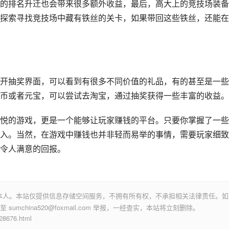
的排名升迁也会带来很多额外收益，最后，高大上的竞技场装备
探索寻找竞技场中藏有铁丝的关卡，如果带回这些铁丝，还能在
开抽奖界面，可以看到有很多不同价值的礼品，有的甚至是一些
币或者元宝，可以尝试去淘宝，通过抽奖获得一些丰富的收益。
悦的游戏，更是一个能够让玩家赚钱的平台。只要你掌握了一些
入。当然，在游戏中赚钱也并非轻而易举的事情，需要玩家细致
令人满意的回报。
本人。本站仅提供信息存储空间服务，不拥有所有权，不承担相关法律责任。如
mchina520@foxmail.com 举报，一经查实，本站将立刻删除。
676.html