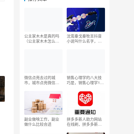
公主家木木是真的吗
沈鸾秦戈秦牧言抖音
（公主家木木怎么消
小说叫什么名字，沈
失了）
鸾秦戈全本免费阅读
抖音？
微信点亮去过的城
销售心理学的八大技
市，城市点亮微信游
巧是，销售心理学15
记？
大技巧？
副业做啥工作，副业
拼多多新人助力网站
做什么比较合适
在线刷，拼多多新人
助力网站在线刷新？