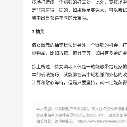
技场打造成一个赚钱的好去处。此外，竞技场中
是非常值得一提的，如果你足够强大，可以尝试
城中出售获得丰厚的元宝哦。
3.抽奖
倩女幽魂的抽奖玩法是另外一个赚钱的机会，打
重物品，比如古籍、道具等等。如果有多余的金
综上所述，倩女幽魂不仅是一款能够带给玩家愉
本的玩法技巧，就能够在其中轻松赚到外忆的收
计算和耐心等待，但是只要坚持，就一定能获得
本文内容由互联网用户自发贡献，该文观点仅代表作者
发现本站有涉嫌抄袭侵权/违法违规的内容， 请发送邮件至 su
如若转载，请注明出处：https://www.huoyanteam.com/28