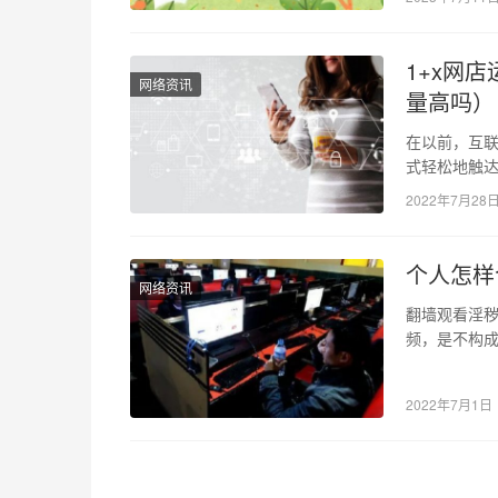
1+x网
网络资讯
量高吗）
在以前，互
式轻松地触达
变得分散，
2022年7月28
个人怎样
网络资讯
翻墙观看淫秽
频，是不构
一定的思想
2022年7月1日