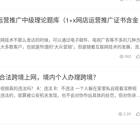
店运营推广中级理论题库（1+x网店运营推广证书含金
联网技术不那么发达的时候，可以通过电子邮件、电视广告等不多的几种
大多数客户，也就是所谓的“大众营销”。但是随着互联网技术的发展，流
各种媒体渠道纷…
日
982
合法跨境上网，境内个人办理跨境？
视频真的违法吗？ A：违法 B：不违法 一个人躲在家里私自观看淫秽视
成违法的，就算被公安机关发现，也不会对你作出具体的处罚，但对你进
教育还是少不了…
2.2K