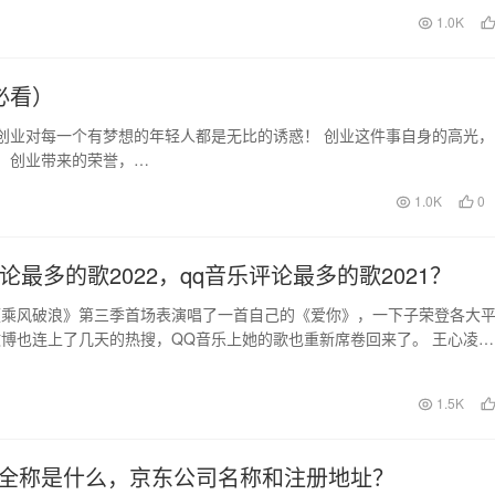
为纯自营跟非纯自营…
日
1.0K
必看）
创业对每一个有梦想的年轻人都是无比的诱惑！ 创业这件事自身的高光，
，创业带来的荣誉，…
1.0K
0
论最多的歌2022，qq音乐评论最多的歌2021？
《乘风破浪》第三季首场表演唱了一首自己的《爱你》，一下子荣登各大
博也连上了几天的热搜，QQ音乐上她的歌也重新席卷回来了。 王心凌自
近这几天的火爆在…
日
1.5K
全称是什么，京东公司名称和注册地址？