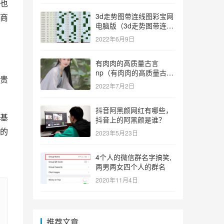
也
3d走势图带连线图彩宝网
商
电脑版（3d走势图带连线
图彩宝网手机版）
2022年6月9日
有肉肉的高质量古言
np（有肉肉的高质量古言
贵
np推荐）
2022年7月2日
抖音阿黑颜网红有哪些，
基
抖音上的阿黑颜是谁？
的
2023年5月23日
4个人的微信群名字搞笑,
两男两女四个人的群名
2020年11月4日
推荐文章