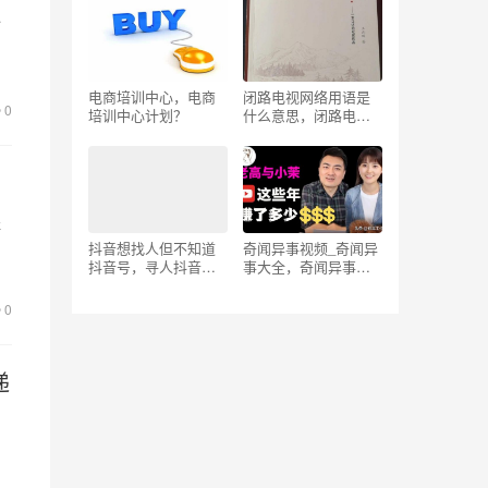
始
电商培训中心，电商
闭路电视网络用语是
0
培训中心计划？
什么意思，闭路电视
网络用语是什么意思
啊
程
。
抖音想找人但不知道
奇闻异事视频_奇闻异
抖音号，寻人抖音号
事大全，奇闻异事短
查询？
视频制作教学？
0
递
相
而