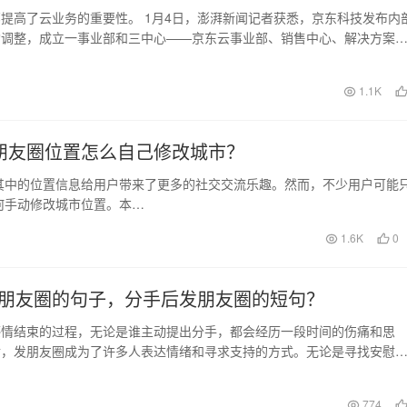
提高了云业务的重要性。 1月4日，澎湃新闻记者获悉，京东科技发布内
构调整，成立一事业部和三中心——京东云事业部、销售中心、解决方案
心，四位负责人…
日
1.1K
朋友圈位置怎么自己修改城市？
其中的位置信息给用户带来了更多的社交交流乐趣。然而，不少用户可能
何手动修改城市位置。本…
1.6K
0
朋友圈的句子，分手后发朋友圈的短句？
感情结束的过程，无论是谁主动提出分手，都会经历一段时间的伤痛和思
后，发朋友圈成为了许多人表达情绪和寻求支持的方式。无论是寻找安慰
宣告自己的坚强，下面…
日
774