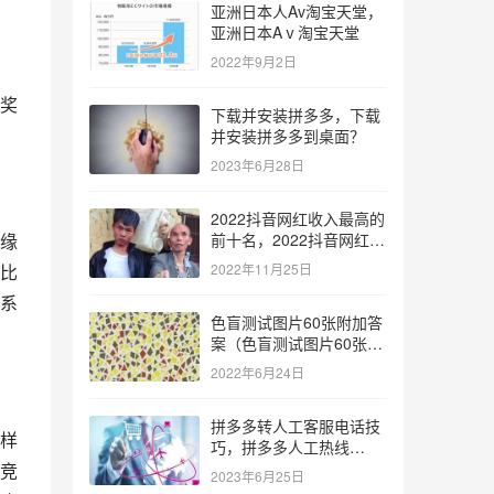
亚洲日本人Av淘宝天堂，
亚洲日本Aⅴ淘宝天堂
2022年9月2日
奖
下载并安装拼多多，下载
并安装拼多多到桌面？
2023年6月28日
2022抖音网红收入最高的
缘
前十名，2022抖音网红收
入最高的前十名有哪些？
比
2022年11月25日
系
色盲测试图片60张附加答
案（色盲测试图片60张复
杂）
2022年6月24日
拼多多转人工客服电话技
样
巧，拼多多人工热线
9541344？
竞
2023年6月25日