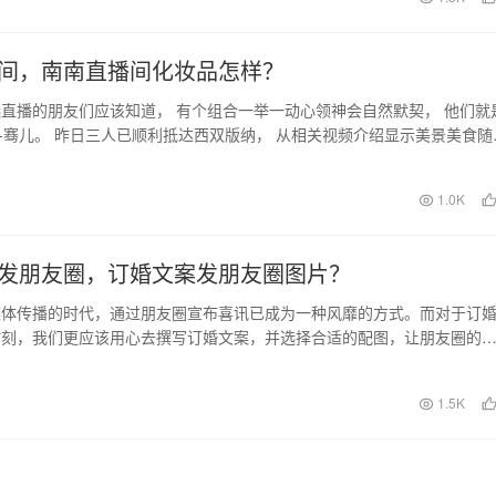
间，南南直播间化妆品怎样？
直播的朋友们应该知道， 有个组合一举一动心领神会自然默契， 他们就
+骞儿。 昨日三人已顺利抵达西双版纳， 从相关视频介绍显示美景美食随
正式亮…
日
1.0K
发朋友圈，订婚文案发朋友圈图片？
媒体传播的时代，通过朋友圈宣布喜讯已成为一种风靡的方式。而对于订
时刻，我们更应该用心去撰写订婚文案，并选择合适的配图，让朋友圈的
。本文将分享一些技…
日
1.5K