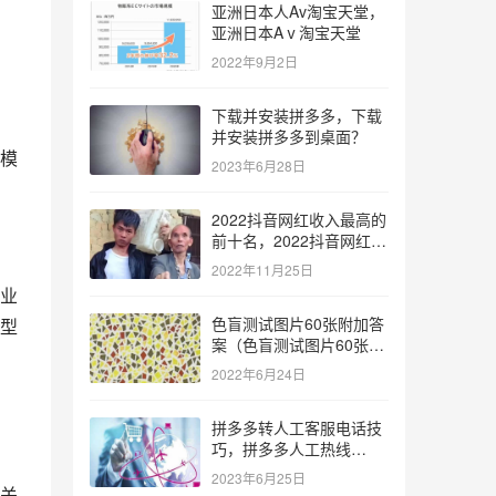
亚洲日本人Av淘宝天堂，
亚洲日本Aⅴ淘宝天堂
2022年9月2日
下载并安装拼多多，下载
并安装拼多多到桌面？
模
2023年6月28日
2022抖音网红收入最高的
前十名，2022抖音网红收
入最高的前十名有哪些？
2022年11月25日
业
色盲测试图片60张附加答
型
案（色盲测试图片60张复
杂）
2022年6月24日
拼多多转人工客服电话技
巧，拼多多人工热线
9541344？
2023年6月25日
关