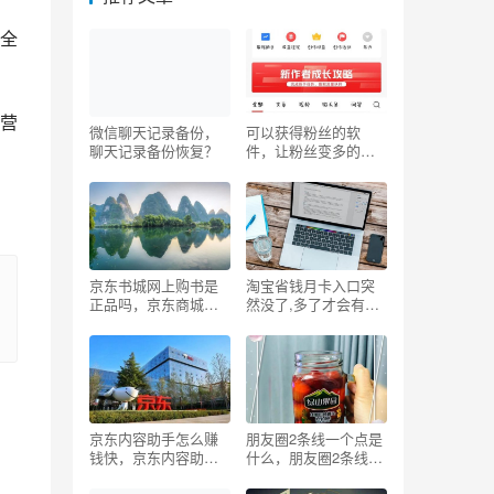
户
全
营
微信聊天记录备份，
可以获得粉丝的软
聊天记录备份恢复？
件，让粉丝变多的软
件？
京东书城网上购书是
淘宝省钱月卡入口突
正品吗，京东商城书
然没了,多了才会有，
城官网买书？
淘宝省钱月卡入口之
前有为啥现在没有
了？
京东内容助手怎么赚
朋友圈2条线一个点是
钱快，京东内容助手
什么，朋友圈2条线一
赚钱吗？
个点是什么意思啊？