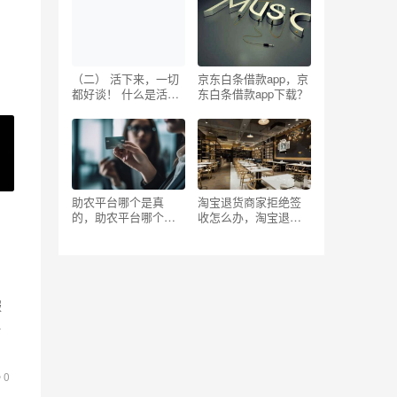
（二） 活下来，一切
京东白条借款app，京
都好谈！ 什么是活下
东白条借款app下载？
去的“两只眼”？
助农平台哪个是真
淘宝退货商家拒绝签
的，助农平台哪个是
收怎么办，淘宝退货
真的吗？
商家拒绝签收怎么办,
款是退回来了？
服
数
0