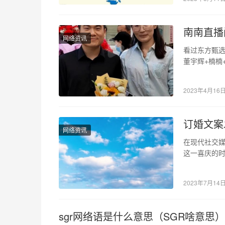
南南直播
网络资讯
看过东方甄选
董宇辉+楠楠
可见， 虽然
2023年4月16
订婚文案
网络资讯
在现代社交
这一喜庆的
人为你点赞
2023年7月14
sgr网络语是什么意思（SGR啥意思）