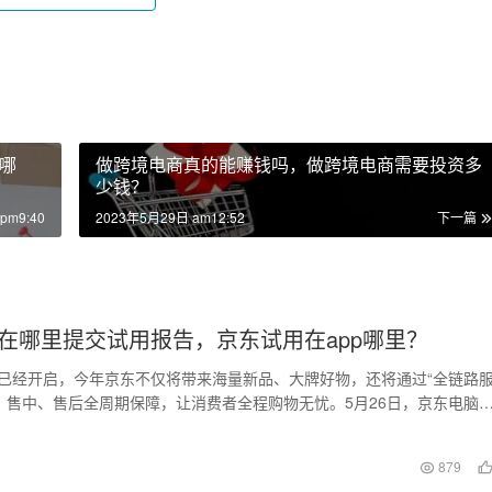
哪
做跨境电商真的能赚钱吗，做跨境电商需要投资多
少钱？
pm9:40
2023年5月29日 am12:52
下一篇
在哪里提交试用报告，京东试用在app哪里？
售已经开启，今年京东不仅将带来海量新品、大牌好物，还将通过“全链路
、售中、售后全周期保障，让消费者全程购物无忧。5月26日，京东电脑
、华硕、…
879