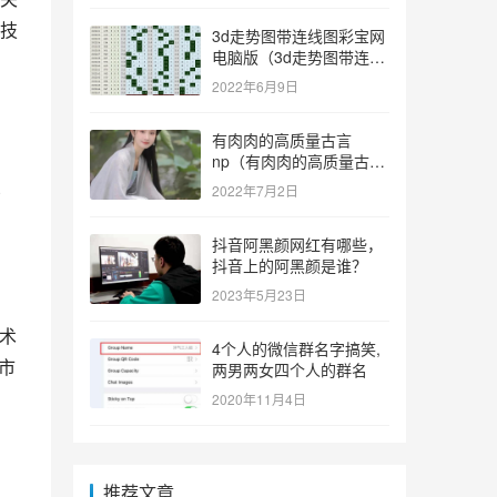
技
3d走势图带连线图彩宝网
电脑版（3d走势图带连线
图彩宝网手机版）
2022年6月9日
有肉肉的高质量古言
np（有肉肉的高质量古言
np推荐）
2022年7月2日
广
抖音阿黑颜网红有哪些，
抖音上的阿黑颜是谁？
2023年5月23日
术
4个人的微信群名字搞笑,
市
两男两女四个人的群名
2020年11月4日
推荐文章