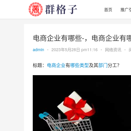
首页
推广
电商企业有哪些-，电商企业有
admin
•
2023年5月28日 pm11:16
•
网络资讯
•
标题：
电商
企业
有
哪些
类型
及其
部门
分工？