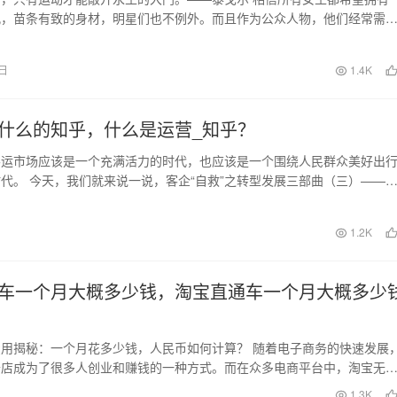
孔，苗条有致的身材，明星们也不例外。而且作为公众人物，他们经常需
出现，更加需要保…
7日
1.4K
什么的知乎，什么是运营_知乎？
客运市场应该是一个充满活力的时代，也应该是一个围绕人民群众美好出
代。 今天，我们就来说一说，客企“自救”之转型发展三部曲（三）——
轻的“运营”…
日
1.2K
车一个月大概多少钱，淘宝直通车一个月大概多少
用揭秘：一个月花多少钱，人民币如何计算？ 随着电子商务的快速发展
开店成为了很多人创业和赚钱的一种方式。而在众多电商平台中，淘宝无
和最具影响力的平…
日
1.3K