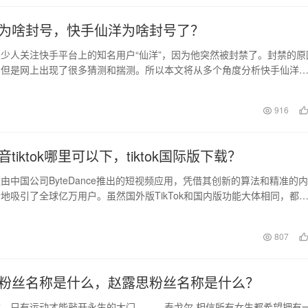
为啥封号，快手仙洋为啥封号了？
人关注快手平台上的知名用户“仙洋”，因为他突然被封禁了。封禁的原
，但是网上出现了很多猜测和揣测。所以本文将从多个角度分析快手仙洋
 一、关于…
日
916
tiktok哪里可以下，tiktok国际版下载？
一款由中国公司ByteDance推出的短视频应用，凭借其创新的算法和精准的内
地吸引了全球亿万用户。虽然国外版TikTok和国内版功能大体相同，都
807
粉丝名称是什么，赵露思粉丝名称是什么？
，只有运动才能敲开永生的大门。——泰戈尔 相信所有女生都希望拥有