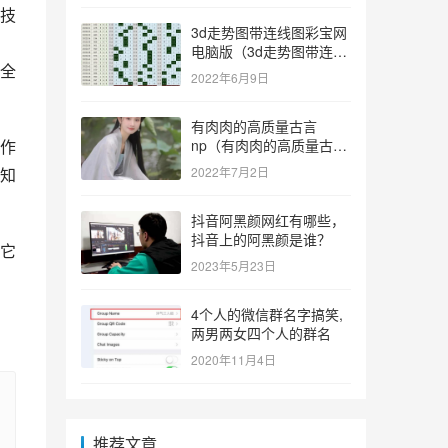
技
3d走势图带连线图彩宝网
电脑版（3d走势图带连线
全
图彩宝网手机版）
2022年6月9日
有肉肉的高质量古言
作
np（有肉肉的高质量古言
np推荐）
知
2022年7月2日
抖音阿黑颜网红有哪些，
抖音上的阿黑颜是谁？
它
2023年5月23日
4个人的微信群名字搞笑,
两男两女四个人的群名
2020年11月4日
推荐文章