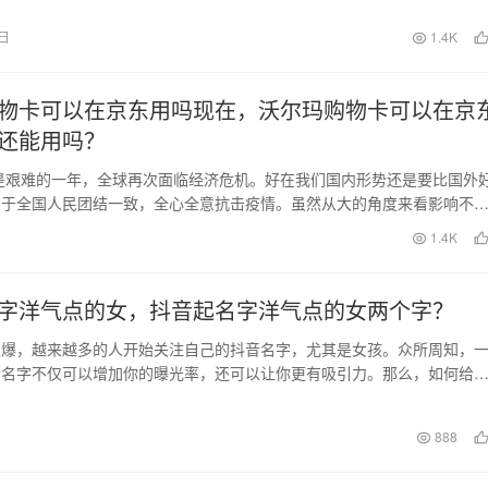
0日
1.4K
物卡可以在京东用吗现在，沃尔玛购物卡可以在京
还能用吗？
实是艰难的一年，全球再次面临经济危机。好在我们国内形势还是要比国外
由于全国人民团结一致，全心全意抗击疫情。虽然从大的角度来看影响不
们关注个人时，我…
日
1.4K
字洋气点的女，抖音起名字洋气点的女两个字？
火爆，越来越多的人开始关注自己的抖音名字，尤其是女孩。众所周知，
音名字不仅可以增加你的曝光率，还可以让你更有吸引力。那么，如何给
气的抖音名字呢？以…
日
888