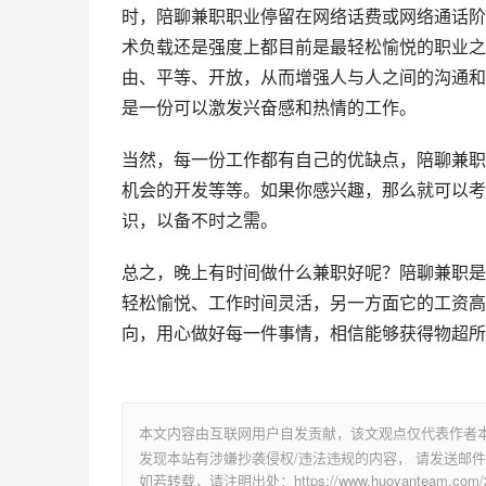
时，陪聊兼职职业停留在网络话费或网络通话阶
术负载还是强度上都目前是最轻松愉悦的职业之
由、平等、开放，从而增强人与人之间的沟通和
是一份可以激发兴奋感和热情的工作。
当然，每一份工作都有自己的优缺点，陪聊兼职
机会的开发等等。如果你感兴趣，那么就可以考
识，以备不时之需。
总之，晚上有时间做什么兼职好呢？陪聊兼职是
轻松愉悦、工作时间灵活，另一方面它的工资高
向，用心做好每一件事情，相信能够获得物超所
本文内容由互联网用户自发贡献，该文观点仅代表作者
发现本站有涉嫌抄袭侵权/违法违规的内容， 请发送邮件至 su
如若转载，请注明出处：https://www.huoyanteam.com/29