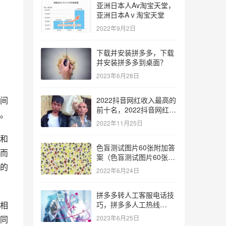
亚洲日本人Av淘宝天堂，
亚洲日本Aⅴ淘宝天堂
2022年9月2日
下载并安装拼多多，下载
并安装拼多多到桌面？
2023年6月28日
间
2022抖音网红收入最高的
前十名，2022抖音网红收
。
入最高的前十名有哪些？
2022年11月25日
和
色盲测试图片60张附加答
而
案（色盲测试图片60张复
的
杂）
2022年6月24日
拼多多转人工客服电话技
相
巧，拼多多人工热线
9541344？
同
2023年6月25日