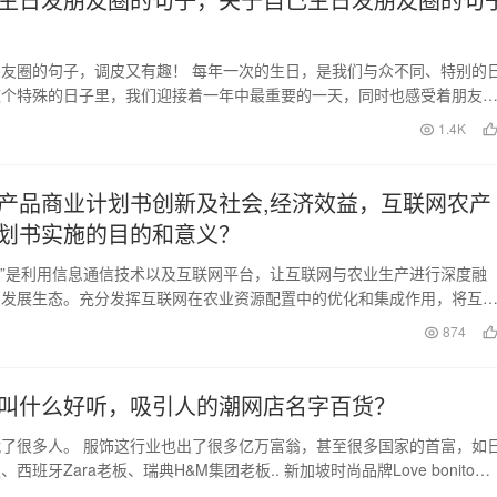
友圈的句子，调皮又有趣！ 每年一次的生日，是我们与众不同、特别的
这个特殊的日子里，我们迎接着一年中最重要的一天，同时也感受着朋友
爱。而在现代社交…
日
1.4K
产品商业计划书创新及社会,经济效益，互联网农产
划书实施的目的和意义？
业”是利用信息通信技术以及互联网平台，让互联网与农业生产进行深度融
的发展生态。充分发挥互联网在农业资源配置中的优化和集成作用，将互
果深度融合于农业…
日
874
叫什么好听，吸引人的潮网店名字百货？
了很多人。 服饰这行业也出了很多亿万富翁，甚至很多国家的首富，如
西班牙Zara老板、瑞典H&M集团老板.. 新加坡时尚品牌Love bonito…