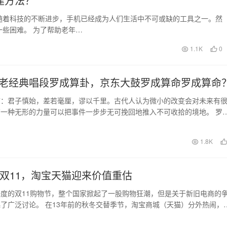
建方法？
随着科技的不断进步，手机已经成为人们生活中不可或缺的工具之一。然
些困难。 为了帮助老年…
1.1K
0
老经典唱段罗成算卦，京东大鼓罗成算命罗成算命
言：君子慎始，差若毫厘，谬以千里。古代人认为微小的改变会对未来有
一种无形的力量可以把事件一步步无可挽回地推入不可收拾的境地。 罗
，韩信损命四十载…
日
1.8K
个双11，淘宝天猫迎来价值重估
度的双11购物节，整个国家掀起了一股购物狂潮，但是关于新旧电商的
了广泛讨论。 在13年前的秋冬交替季节，淘宝商城（天猫）分外热闹，
场大规模促销…