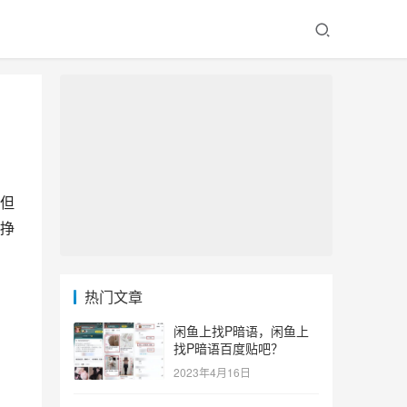
但
挣
热门文章
闲鱼上找P暗语，闲鱼上
找P暗语百度贴吧？
2023年4月16日