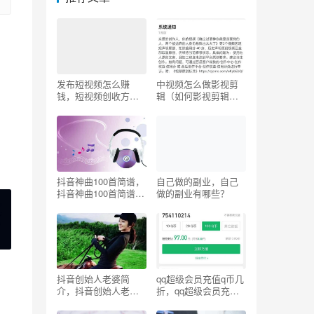
发布短视频怎么赚
中视频怎么做影视剪
钱，短视频创收方
辑（如何影视剪辑视
法？
频）
抖音神曲100首简谱，
自己做的副业，自己
抖音神曲100首简谱
做的副业有哪些？
2022？
抖音创始人老婆简
qq超级会员充值q币几
介，抖音创始人老婆
折，qq超级会员充值q
简介图片？
币几折可以用？