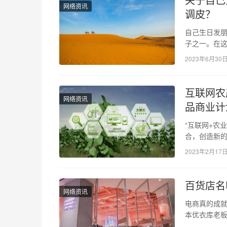
网络资讯
调皮？
自己生日发朋
子之一。在
的祝福与关
2023年6月30
互联网农
网络资讯
品商业计
“互联网+农
合，创造新
网的创新成
2023年2月17
百货店名
网络资讯
电商真的成就
本优衣库老板、