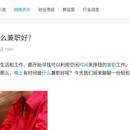
引流
网络资讯
创业项目
群运营
行业动态
么兼职好？
读 1561
生活和工作，都开始寻找可以利用空闲
时间
来挣钱的
兼职
工作。
那么，
晚上
有时间做
什么
兼职好呢？今天我们就来聊聊一份轻松