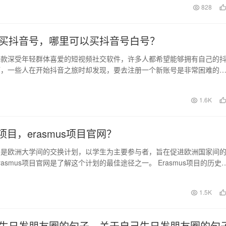
日
828
买抖音号，哪里可以买抖音号白号？
一款深受年轻群体喜爱的短视频社交软件，许多人都希望能够拥有自己的
而，一些人在开始抖音之旅时却发现，要去注册一个新账号是非常困难的
户名已被占用。在这…
日
1.6K
us项目，erasmus项目官网？
s项目是欧洲大学间的交换计划，以学生为主要参与者，旨在促进欧洲国家间
asmus项目官网是了解这个计划的最佳途径之一。 Erasmus项目的历史
日
1.5K
生日发朋友圈的句子，关于自己生日发朋友圈的句