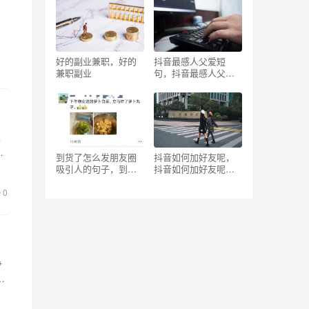
好的副业兼职，好的
抖音最感人父爱短
兼职副业
句，抖音最感人父爱
短句图片？
？
很
成
到货了怎么发朋友圈
抖音如何加好友呢，
吸引人的句子，到货
抖音如何加好友呢扫
了怎么发朋友圈吸引
对方二维码？
人的句子搞笑？
0
争
他