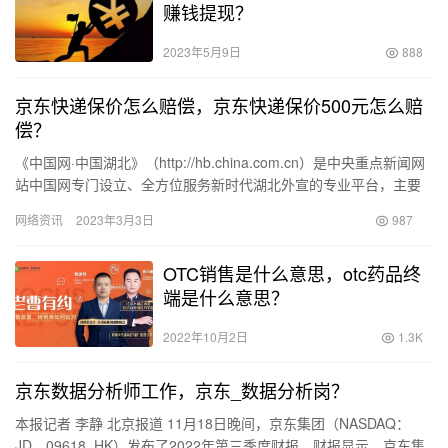
赚钱提现？
2023年5月9日
888
京东快递保价怎么赔偿，京东快递保价500元怎么赔
偿？
《中国网·中国湖北》（http://hb.china.com.cn）是中央重点新闻网
站中国网专门设立、全方位服务新时代湖北外宣的专业平台，主要
负责采集、聚合、制作、展示湖北外宣全媒…
网络资讯
2023年3月3日
987
OTC销售是什么意思，otc药品终
端是什么意思？
2022年10月2日
1.3K
京东数据分析师工作，京东_数据分析岗？
本报记者 李静 北京报道 11月18日晚间，京东集团（NASDAQ：
JD，09618. HK）发布了2022年第三季度财报。财报显示，京东集