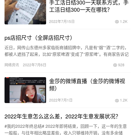
手工活日结300一天联系方式，手
工活日结300一天在哪找？
2022年7月15日
1.2K
ps店招尺寸（全屏店招尺寸）
近日，网传山东德州多家临街商铺招牌中，凡是有“烟”“酒”二字的，
都被人遮挡了起来，比如“原浆啤酒”变成了“原浆啤”。有商家告诉记
者，前几天他们店的招牌里的“烟”“酒”二字也被遮挡了…
网络资讯
2022年7月6日
928
金莎的微博直播（金莎的微博视
频）
2022年7月1日
1.2K
2022年生意怎么这么差，2022年生意发展状况？
#我的2022年终总结# 2022年即将结束，回顾一下，这一年的生意
一般般，与往年相比略显差些，收入只够维持开销，没有多余储