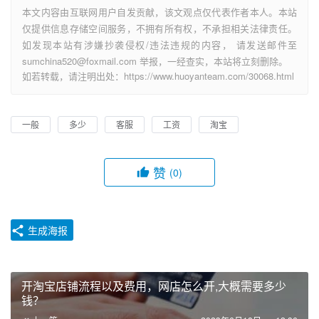
本文内容由互联网用户自发贡献，该文观点仅代表作者本人。本站
仅提供信息存储空间服务，不拥有所有权，不承担相关法律责任。
如发现本站有涉嫌抄袭侵权/违法违规的内容， 请发送邮件至
sumchina520@foxmail.com 举报，一经查实，本站将立刻删除。
如若转载，请注明出处：https://www.huoyanteam.com/30068.html
一般
多少
客服
工资
淘宝
赞
(0)
生成海报
开淘宝店铺流程以及费用，网店怎么开,大概需要多少
钱？