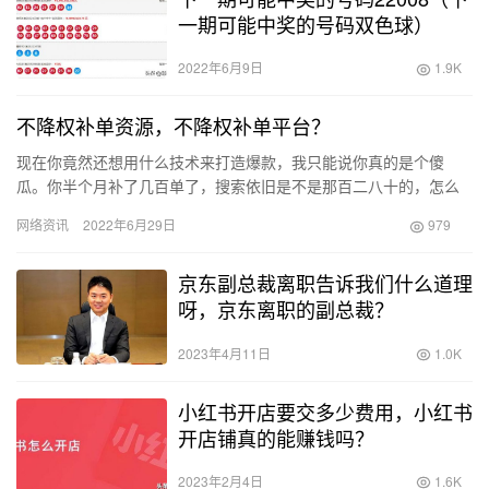
一期可能中奖的号码双色球）
2022年6月9日
1.9K
不降权补单资源，不降权补单平台？
现在你竟然还想用什么技术来打造爆款，我只能说你真的是个傻
瓜。你半个月补了几百单了，搜索依旧是不是那百二八十的，怎么
就不像别人说的什么七天都可以打爆。 接下来我把产品初期启动的
网络资讯
2022年6月29日
979
整个流…
京东副总裁离职告诉我们什么道理
呀，京东离职的副总裁？
2023年4月11日
1.0K
小红书开店要交多少费用，小红书
开店铺真的能赚钱吗？
2023年2月4日
1.6K