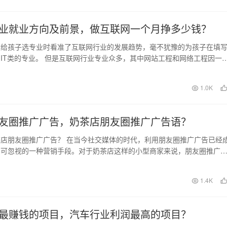
业就业方向及前景，做互联网一个月挣多少钱？
在给孩子选专业时看准了互联网行业的发展趋势，毫不犹豫的为孩子在填
IT类的专业。 但是互联网行业专业众多，其中网站工程和网络工程因一
多的父母在选择…
日
1.0K
友圈推广广告，奶茶店朋友圈推广广告语？
店朋友圈推广广告？ 在当今社交媒体的时代，利用朋友圈推广广告已经
不可忽视的一种营销手段。对于奶茶店这样的小型商家来说，朋友圈推广
他们快速拓展市场…
1.4K
最赚钱的项目，汽车行业利润最高的项目？