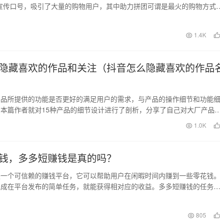
宣传口号，吸引了大量的购物用户，其中助力拼团可谓是最火的购物方式
拼多多800…
日
1.4K
隐藏喜欢的作品和关注（抖音怎么隐藏喜欢的作品
产品所提供的功能是否更好的满足用户的需求，与产品的操作细节和功能
本篇作者就对15种产品的细节设计进行了剖析，分享了自己对大厂产品
希望对你有用，一…
1.0K
钱，多多短赚钱是真的吗？
是一个可信赖的赚钱平台，它可以帮助用户在闲暇时间内赚到一些零花钱
完成在平台发布的简单任务，就能获得相对应的收益。多多短赚钱的任务
，包括扫码、试玩、…
805