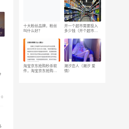
吗
十大粉丝品牌，粉丝
开一个超市需要投入
叫什么好？
多少钱（开个超市要
投资多少钱）
淘宝京东抢购秒杀软
潮汐恋人（潮汐 爱
件，淘宝京东抢购秒
情）
e
杀软件下载？
0
多