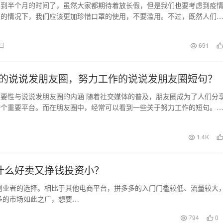
不到半个月的时间了，虽然大家都期待着放长假，但是我们也要考虑到疫
在的情况下，我们应该更加珍惜口罩的使用，不要滥用。不过，既然人们
，我们可以思考一下…
2日
691
的说说发朋友圈，努力工作的说说发朋友圈短句？
要性与说说发朋友圈的内涵 随着社交媒体的普及，朋友圈成为了人们分
一个重要平台。而在朋友圈中，经常可以看到一些关于努力工作的短句。
字不仅让人受到鼓…
1.4K
什么好卖又挣钱投资小？
创业者的选择。相比于其他电商平台，拼多多的入门门槛较低、流量较大
多的市场如此之广，想要…
794
0