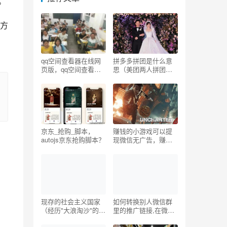
。
方
qq空间查看器在线网
拼多多拼团是什么意
页版，qq空间查看器
思（美团两人拼团是
在线网页版_Google？
什么意思）
京东_抢购_脚本，
赚钱的小游戏可以提
autojs京东抢购脚本？
现微信无广告，赚钱
游戏提现到微信不用
广告？
现存的社会主义国家
如何转换别人微信群
（经历"大浪淘沙"的社
里的推广链接,在微信
会主义阵营）
群里推广优惠券合法