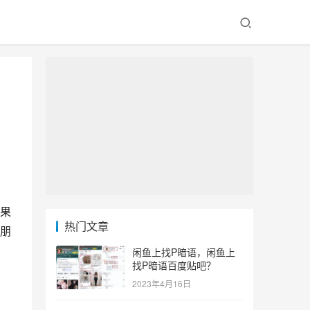
果
热门文章
朋
闲鱼上找P暗语，闲鱼上
找P暗语百度贴吧？
2023年4月16日