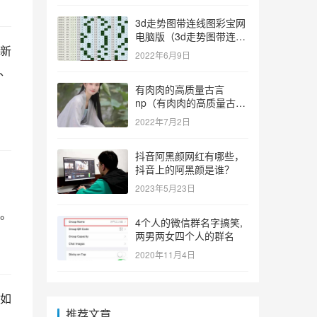
3d走势图带连线图彩宝网
电脑版（3d走势图带连线
新
图彩宝网手机版）
2022年6月9日
、
有肉肉的高质量古言
np（有肉肉的高质量古言
np推荐）
2022年7月2日
抖音阿黑颜网红有哪些，
抖音上的阿黑颜是谁？
。
2023年5月23日
，
缩。
4个人的微信群名字搞笑,
两男两女四个人的群名
2020年11月4日
如
推荐文章