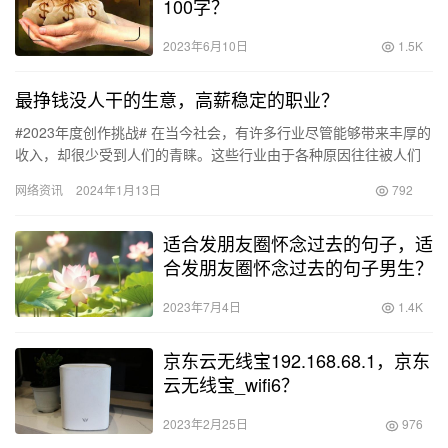
100字？
2023年6月10日
1.5K
最挣钱没人干的生意，高薪稳定的职业？
#2023年度创作挑战# 在当今社会，有许多行业尽管能够带来丰厚的
收入，却很少受到人们的青睐。这些行业由于各种原因往往被人们
忽视，但是它们同样蕴藏着巨大的商机。本文将带你了解一些最…
网络资讯
2024年1月13日
792
适合发朋友圈怀念过去的句子，适
合发朋友圈怀念过去的句子男生？
2023年7月4日
1.4K
京东云无线宝192.168.68.1，京东
云无线宝_wifi6？
2023年2月25日
976