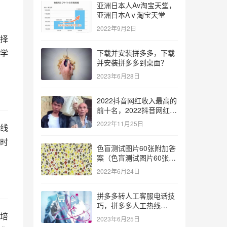
亚洲日本人Av淘宝天堂，
亚洲日本Aⅴ淘宝天堂
2022年9月2日
择
学
下载并安装拼多多，下载
并安装拼多多到桌面？
2023年6月28日
2022抖音网红收入最高的
前十名，2022抖音网红收
入最高的前十名有哪些？
2022年11月25日
线
时
色盲测试图片60张附加答
案（色盲测试图片60张复
杂）
2022年6月24日
拼多多转人工客服电话技
巧，拼多多人工热线
9541344？
培
2023年6月25日