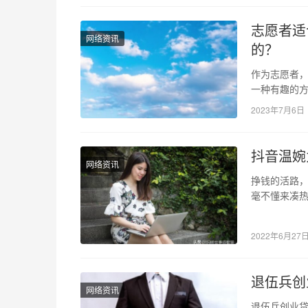
志愿者适
网络资讯
的？
作为志愿者
一种有趣的
愿者适合发
2023年7月6日
抖音温婉
网络资讯
挣钱的活路
毫不懂来凑热
从街上走过
2022年6月27
退伍兵创
网络资讯
退伍兵创业贷