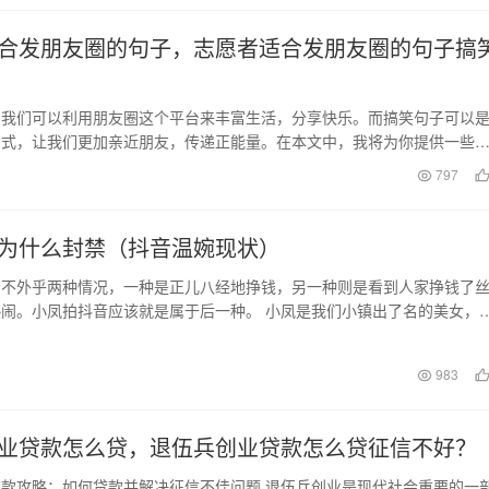
合发朋友圈的句子，志愿者适合发朋友圈的句子搞
，我们可以利用朋友圈这个平台来丰富生活，分享快乐。而搞笑句子可以
方式，让我们更加亲近朋友，传递正能量。在本文中，我将为你提供一些
朋友圈的搞笑句子，…
797
为什么封禁（抖音温婉现状）
，不外乎两种情况，一种是正儿八经地挣钱，另一种则是看到人家挣钱了
闹。小凤拍抖音应该就是属于后一种。 小凤是我们小镇出了名的美女，
，回头率最高。说…
日
983
业贷款怎么贷，退伍兵创业贷款怎么贷征信不好？
款攻略：如何贷款并解决征信不佳问题 退伍兵创业是现代社会重要的一