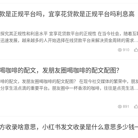
款是正规平台吗，宜享花贷款是正规平台吗利息高
探究其正规性和利息水平 宜享花贷款平台的正规性 在当今社会，随着互
的迅速发展，越来越多的人开始选择在线贷款平台来解决资金周转的需求
众多的平台，人…
日
910
喝咖啡的配文，发朋友圈喝咖啡的配文配图？
啡的配文，发朋友圈喝咖啡的配文配图？ 在现今社交媒体的繁荣中，朋
们分享生活点滴的重要平台。朋友圈中一杯香浓的咖啡，往往是点亮生活
无论是在晨间的阳…
日
891
方收录啥意思，小红书发文收录是什么意思多少钱