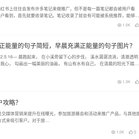
书上往往会发布许多笔记来做推广，但不是每一篇笔记都会被用户看
用户看到，首先就要收录笔记。笔记收录了就会有可能被系统推荐，能够
，相反的，如果笔记没…
日
1.0K
正能量的句子简短，早晨充满正能量的句子图片？
22.5.16— 晨跑起来， 在小溪旁留下心的步伐， 溪水潺潺流淌，清澈透明
我心， 勾画出一幅美丽的油画， 有山有水有自己， 在清晨的阳光下踏出
日
1.3K
户攻略？
社交媒体营销来提升在线曝光，参加旅游展会和活动来推广产品，与其他
方式来吸引客户。对于旅…
1.0K
0