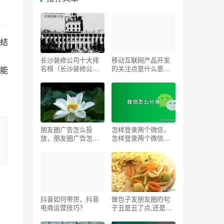
结
的
长沙装修公司十大排
移动互联网产品开发
名榜（长沙装修公司
的关注点是什么意
能
十大排名工装排名）
思，移动互联网产品
开发的关注点是什么
呢？
朋友圈广告怎么投
怎样登录两个微信，
放，朋友圈广告怎么
怎样登录两个微信账
投放多少钱？
号？
抖音如何带货，抖音
做包子发朋友圈的句
电商运营技巧？
子丑是丑了点,还是能
吃，做包子发圈说