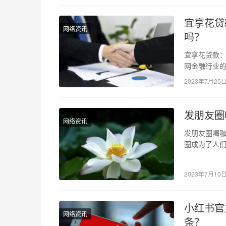
宜享花贷
网络资讯
吗？
宜享花贷款：
网金融行业
然而，面对
2023年7月25
发朋友圈
网络资讯
发朋友圈喝咖
圈成为了人
一束阳光。
2023年7月10
小红书官
网络资讯
条？