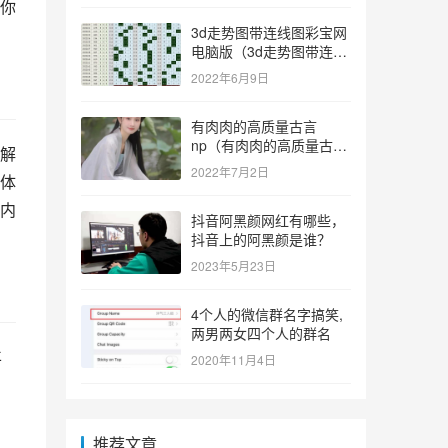
你
3d走势图带连线图彩宝网
电脑版（3d走势图带连线
图彩宝网手机版）
2022年6月9日
有肉肉的高质量古言
np（有肉肉的高质量古言
解
np推荐）
2022年7月2日
体
内
抖音阿黑颜网红有哪些，
抖音上的阿黑颜是谁？
2023年5月23日
4个人的微信群名字搞笑,
两男两女四个人的群名
丰
2020年11月4日
的
推荐文章