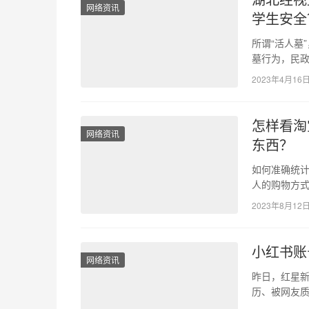
网络资讯
学生安全
所谓“活人墓
墓行为，民
材料，严禁销
2023年4月16
怎样看淘
网络资讯
东西？
如何准确统计
人的购物方
人都会遇到
2023年8月12
小红书账
网络资讯
昨日，红星新
历、被网友
探古墓被举报