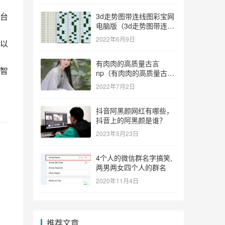
台
3d走势图带连线图彩宝网
电脑版（3d走势图带连线
图彩宝网手机版）
2022年6月9日
以
有肉肉的高质量古言
智
np（有肉肉的高质量古言
np推荐）
2022年7月2日
抖音阿黑颜网红有哪些，
抖音上的阿黑颜是谁？
2023年5月23日
4个人的微信群名字搞笑,
两男两女四个人的群名
2020年11月4日
推荐文章