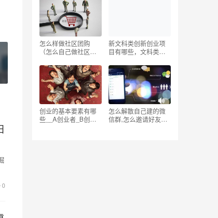
怎么样做社区团购
新文科类创新创业项
（怎么自己做社区团
目有哪些，文科类创
购）
新创业项目案例？
创业的基本要素有哪
怎么解散自己建的微
些__A创业者_B创业
信群,怎么邀请好友进
旧
机会_C创业资源，创
微信群
业的基本要素有哪些
创业者商业机会？
掘
环
0
靠