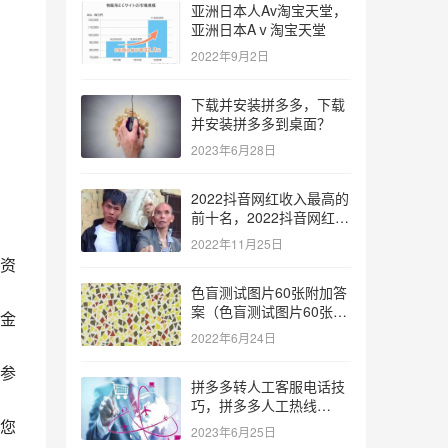
亚洲日本人Av淘宝天堂，
亚洲日本Aⅴ淘宝天堂
2022年9月2日
下载并安装拼多多，下载
并安装拼多多到桌面？
2023年6月28日
2022抖音网红收入最高的
前十名，2022抖音网红收
入最高的前十名有哪些？
2022年11月25日
资
色盲测试图片60张附加答
案（色盲测试图片60张复
金
杂）
2022年6月24日
参
拼多多转人工客服电话技
巧，拼多多人工热线
9541344？
您
2023年6月25日