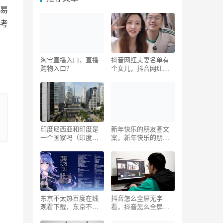
易
考
淘宝直播入口，直播
抖音网红夫妻名单有
购物入口？
个女儿，抖音网红夫
妻名单有个女儿叫什
么？
印度尼西亚和印度是
新年快乐的朋友圈文
一个国家吗（印度和
案，新年快乐的朋友
印度尼西亚是同一个
圈文案图片？
国家吗_）
东京不太热百度在线
抖音怎么全屏无字
观看下载，东京不太
看，抖音怎么全屏无
热_1080p_下载？
字看短视频？