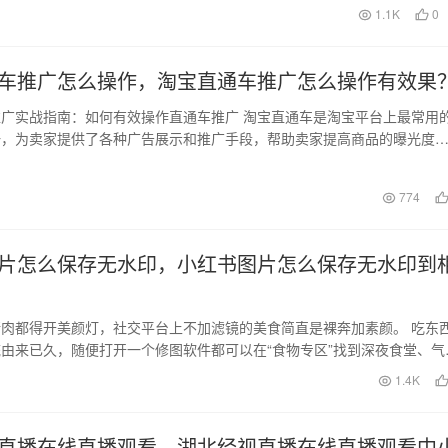
1.1K
0
车推广怎么操作，淘宝直通车推广怎么操作有效果
广实战指南：如何有效操作直通车推广 淘宝直通车是淘宝平台上最常用
一，为卖家提供了各种广告展示和推广手段，帮助卖家提高商品的曝光度
，许多卖家在操作…
日
774
片怎么保存无水印，小红书图片怎么保存无水印到
肉都得开美颜灯，社交平台上不加滤镜的美食简直是裸奔加素颜。 吃东
由来已久，随便打开一个修图软件都可以在“食物专区”找到深夜食堂、气
等各种滤…
1.4K
直播在线直播观看，湖北经视直播在线直播观看中