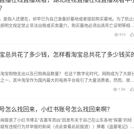
？
”，是指人还健在，却早已为自己准备好墓地或者提前购买墓地。为了防止
政部明文规定禁止非法出租或买卖墓穴，购买墓地必须出具死亡证明等相
售“活人墓”…
日
910
宝总共花了多少钱，怎样看淘宝总共花了多少钱买
淘宝购物支出以及已购商品数量？ 在这个数字化时代，网购成为了大部
式之一，其中淘宝作为国内最大的电商平台吸引了大量消费者。然而，很
一个问题：如何准…
日
1.5K
号怎么找回来，小红书账号怎么找回来啊？
闻报道了小红书博主“吉嘉军宾凶”因发布关于自己在山东各地“探墓”的经
质疑有违规行为并举报的新闻（点此查看此前报道〉〉捧着《盗墓笔记》
）。 引发关…