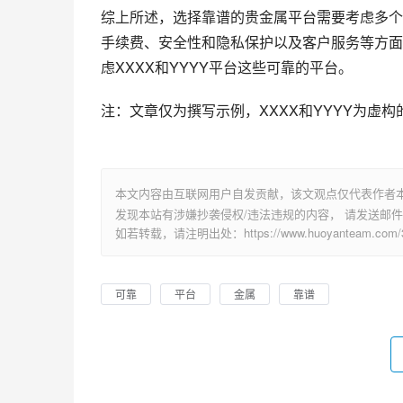
综上所述，选择靠谱的贵金属平台需要考虑多个
手续费、安全性和隐私保护以及客户服务等方面
虑XXXX和YYYY平台这些可靠的平台。
注：文章仅为撰写示例，XXXX和YYYY为虚
本文内容由互联网用户自发贡献，该文观点仅代表作者
发现本站有涉嫌抄袭侵权/违法违规的内容， 请发送邮件至 su
如若转载，请注明出处：https://www.huoyanteam.com/31
可靠
平台
金属
靠谱