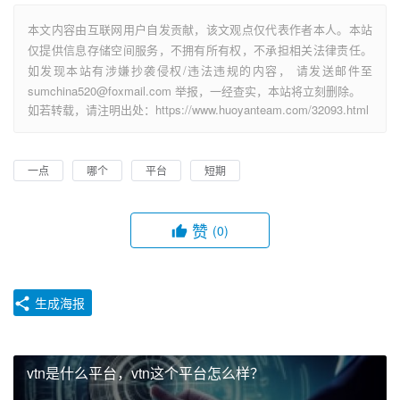
本文内容由互联网用户自发贡献，该文观点仅代表作者本人。本站
仅提供信息存储空间服务，不拥有所有权，不承担相关法律责任。
如发现本站有涉嫌抄袭侵权/违法违规的内容， 请发送邮件至
sumchina520@foxmail.com 举报，一经查实，本站将立刻删除。
如若转载，请注明出处：https://www.huoyanteam.com/32093.html
一点
哪个
平台
短期
赞
(0)
生成海报
vtn是什么平台，vtn这个平台怎么样？