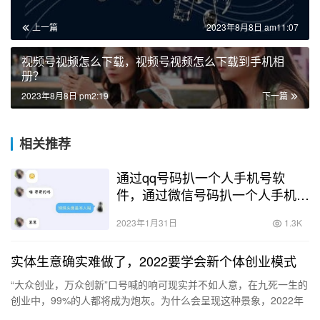
上一篇
2023年8月8日 am11:07
视频号视频怎么下载，视频号视频怎么下载到手机相
册？
2023年8月8日 pm2:19
下一篇
相关推荐
通过qq号码扒一个人手机号软
件，通过微信号码扒一个人手机
号？
2023年1月31日
1.3K
实体生意确实难做了，2022要学会新个体创业模式
“大众创业，万众创新”口号喊的响可现实并不如人意，在九死一生的
创业中，99%的人都将成为炮灰。为什么会呈现这种景象，2022年
草根究竟该如何创业呢？牢记下面3个中心：学会新集体创业…