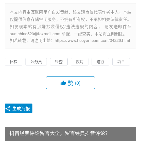
本文内容由互联网用户自发贡献，该文观点仅代表作者本人。本站
仅提供信息存储空间服务，不拥有所有权，不承担相关法律责任。
如发现本站有涉嫌抄袭侵权/违法违规的内容， 请发送邮件至
sumchina520@foxmail.com 举报，一经查实，本站将立刻删除。
如若转载，请注明出处：https://www.huoyanteam.com/34226.html
体检
公务员
检查
疾病
进行
项目
赞
(0)
生成海报
抖音经典评论留言大全，留言经典抖音评论？