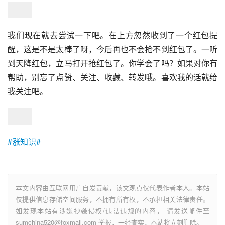
我们现在就去尝试一下吧。在上方忽然收到了一个红包提
醒，这是不是太棒了呀，今后再也不会抢不到红包了。一听
到天降红包，立马打开抢红包了。你学会了吗？如果对你有
帮助，别忘了点赞、关注、收藏、转发哦。喜欢我的话就给
我关注吧。
#涨知识#
本文内容由互联网用户自发贡献，该文观点仅代表作者本人。本站
仅提供信息存储空间服务，不拥有所有权，不承担相关法律责任。
如发现本站有涉嫌抄袭侵权/违法违规的内容， 请发送邮件至
sumchina520@foxmail.com 举报，一经查实，本站将立刻删除。