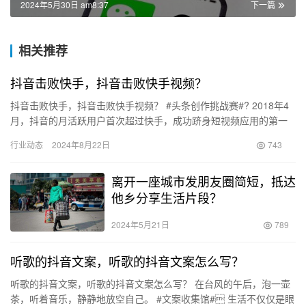
2024年5月30日 am8:37
下一篇
相关推荐
抖音击败快手，抖音击败快手视频？
抖音击败快手，抖音击败快手视频？ #头条创作挑战赛#? 2018年4
月，抖音的月活跃用户首次超过快手，成功跻身短视频应用的第一
名。从那时起，抖音始终保持着领先地位，未曾让对手有机会…
行业动态
2024年8月22日
743
离开一座城市发朋友圈简短，抵达
他乡分享生活片段？
2024年5月21日
789
听歌的抖音文案，听歌的抖音文案怎么写？
听歌的抖音文案，听歌的抖音文案怎么写？ 在台风的午后，泡一壶
茶，听着音乐，静静地放空自己。 #文案收集馆# 生活不仅仅是眼