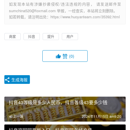
如发现本站有涉嫌抄袭侵权/违法违规的内容， 请发送邮件至
sumchina520@foxmail.com 举报，一经查实，本站将立刻删除。
如若转载，请注明出处：https://www.huoyanteam.com/35392.html
商家
抖音
提升
用户
赞
(0)
生成海报
抖音43等级是多少人民币，抖音等级43要多少钱
上一篇
2024年11月15日 am9:20