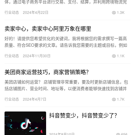
体，通过电子商务平台进行交易、支付、结算，并利用跨境物流完
成商品交付的国际商业活动。 一些主要的跨境电商平台包括亚马
行业动态
2024年4月22日
1.3K
逊、…
卖家中心，卖家中心阿里万象在哪里
好的！请提供您希望优化的关键词，我将根据您的需求撰写一篇高
质量、符合SEO要求的文章。请告诉我您需要的主题或目标，例如
特定的产品、服务或行业方向，以及是否有其他具体要求（如目标
行业动态
2024年11月30日
1.1K
受众…
美团商家运营技巧，商家营销策略？
美团店铺如何运营？ 店铺管理非常重要，要及时更新店铺信息，包
括店铺图片、营业时间、地址等，以便消费者能够快速找到店铺并
了解店铺信息。 商品管理是非常重要的，包括选择高质量的商品、
行业动态
2024年4月7日
1.7K
合…
抖音赞变少，抖音赞变少了？
2024年8月10日
656