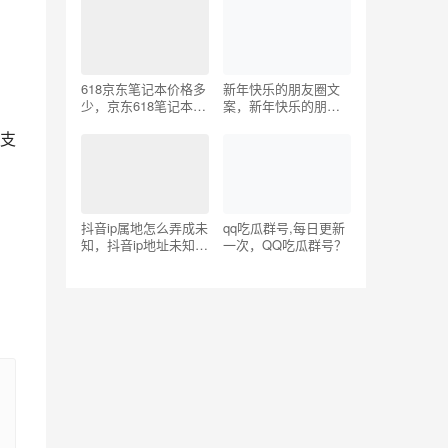
618京东笔记本价格多
新年快乐的朋友圈文
少，京东618笔记本电
案，新年快乐的朋友
脑价格？
圈文案图片？
支
抖音ip属地怎么弄成未
qq吃瓜群号,每日更新
知，抖音ip地址未知怎
一次，QQ吃瓜群号？
么办？