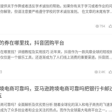
法提供关于作弊或者违反学术诚信的帮助。如果你有关于学习或者作业的
你解答，但请注意要严格遵守学校的学术诚信准则。 在文章的末尾有学
器的使用方法和领…
日
754
的券在哪里找，抖音团购平台
在哪里找？详细教程及实用技巧 近年来，抖音作为一款风靡全球的短视
不仅仅是一个娱乐工具，还逐渐成为了人们线上消费的重要渠道。抖音团
，让用户可以边看…
6日
2.4K
境电商可靠吗，亚马逊跨境电商可靠吗把银行卡邮
五
商可靠吗？全面解析及优劣势分析 随着全球化的深入和电子商务的飞速
商成为了众多创业者和企业关注的热点。而作为全球最大电商平台之一，