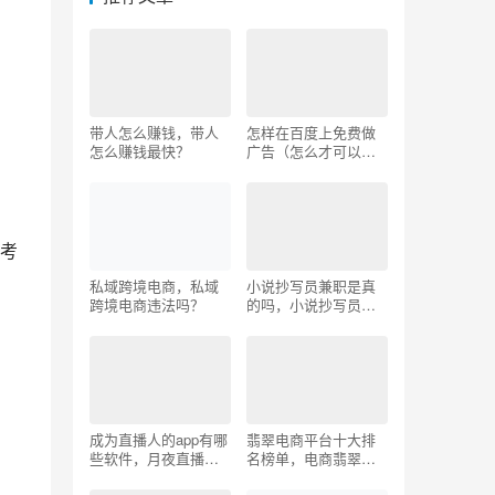
带人怎么赚钱，带人
怎样在百度上免费做
怎么赚钱最快？
广告（怎么才可以在
百度上做广告）
考
私域跨境电商，私域
小说抄写员兼职是真
跨境电商违法吗？
的吗，小说抄写员兼
职是真的吗知乎？
成为直播人的app有哪
翡翠电商平台十大排
些软件，月夜直播高
名榜单，电商翡翠最
清图片？
好平台？