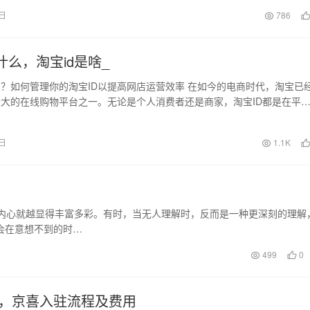
跨境电商的佼佼者…
0日
786
什么，淘宝id是啥_
么？如何管理你的淘宝ID以提高网店运营效率 在如今的电商时代，淘宝已
大的在线购物平台之一。无论是个人消费者还是商家，淘宝ID都是在平
交易和互动…
9日
1.1K
，内心就越显得丰富多彩。有时，当无人理解时，反而是一种更深刻的理解
会在意想不到的时…
499
0
，京喜入驻流程及费用