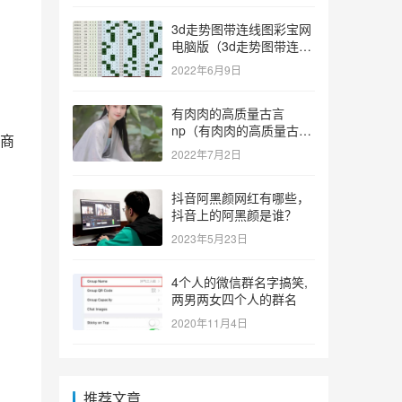
3d走势图带连线图彩宝网
电脑版（3d走势图带连线
图彩宝网手机版）
2022年6月9日
有肉肉的高质量古言
np（有肉肉的高质量古言
商
np推荐）
2022年7月2日
抖音阿黑颜网红有哪些，
抖音上的阿黑颜是谁？
2023年5月23日
4个人的微信群名字搞笑,
两男两女四个人的群名
2020年11月4日
推荐文章