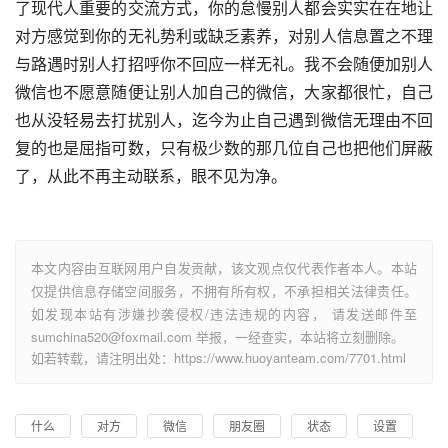
了现代人重要的交流方式，你的怠慢别人都会实实在在地让
对方感觉到你的无礼势利或缺乏素养，对别人信息置之不理
与路遇时别人打招呼你不回应一样无礼。我不会随便加别人
微信也不愿意随便让别人加自己的微信，大家都很忙，自己
也从没轻易去打扰别人，迄今为止自己遇到微信无理由不回
复的也是屈指可数，只有极少数的那几位自己也把他们屏蔽
了，从此不再主动联系，眼不见为净。
本文内容由互联网用户自发贡献，该文观点仅代表作者本人。本站
仅提供信息存储空间服务，不拥有所有权，不承担相关法律责任。
如发现本站有涉嫌抄袭侵权/违法违规的内容， 请发送邮件至
sumchina520@foxmail.com 举报，一经查实，本站将立刻删除。
如若转载，请注明出处：https://www.huoyanteam.com/7701.html
什么
对方
微信
朋友圈
状态
设置