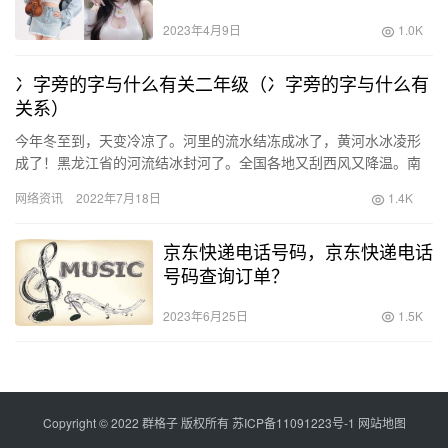
2023年4月9日
1.0K
冫字旁的字与什么有关二年级（冫字旁的字与什么有
关系）
今年冬至到，天变冷凉了。河里的流水结冻成冰了，黄河水冰凌形
成了！黑龙江省的河流结冰封河了。全国各地又刮西风又降温。南
方雨少了，温度骤然下降了。上述的字中凡有俗说三点水的都含有
网络资讯
2022年7月18日
1.4K
与水的…
京东快递电话号码，京东快递电话
号码查询订单？
2023年6月25日
1.5K
Copyright © 2022 群格子 版权所有
苏ICP备11091223号-1
网站地图