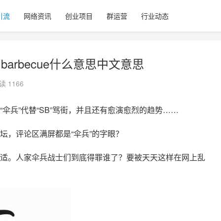
引流
网络资讯
创业项目
群运营
行业动态
barbecue什么意思中文意思
读 1166
伞兵”代替“SB”骂街，并且还有愈演愈烈的趋势……
坛，评论区满屏都是“伞兵”的字眼？
适。人家伞兵战士们到底得罪谁了？要被天天这样在网上乱