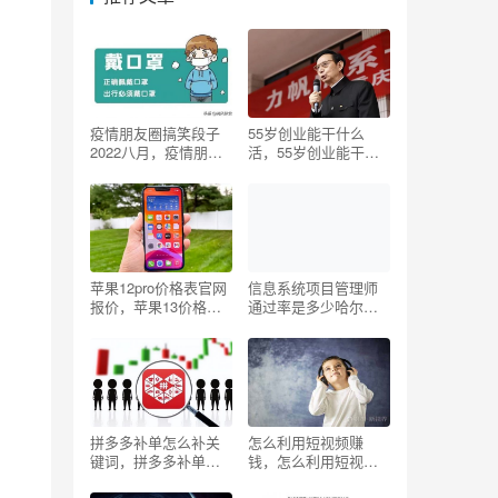
疫情朋友圈搞笑段子
55岁创业能干什么
2022八月，疫情朋友
活，55岁创业能干什
圈搞笑段子出来玩？
么活呢？
苹果12pro价格表官网
信息系统项目管理师
报价，苹果13价格表
通过率是多少哈尔
官网报价256g？
滨，2020年信息系统
项目管理师通过率？
拼多多补单怎么补关
怎么利用短视频赚
键词，拼多多补单怎
钱，怎么利用短视频
么补较好？
赚钱怎么搬运别人的