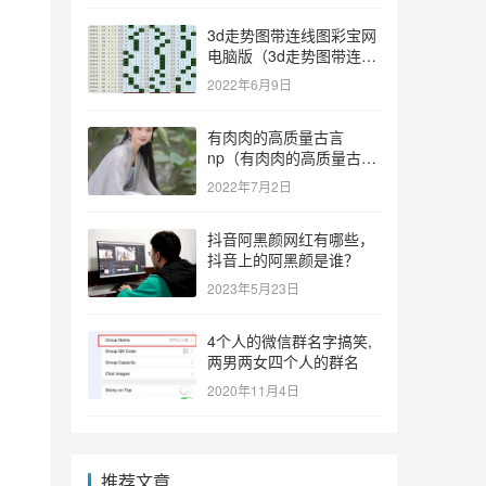
3d走势图带连线图彩宝网
电脑版（3d走势图带连线
图彩宝网手机版）
2022年6月9日
有肉肉的高质量古言
np（有肉肉的高质量古言
np推荐）
2022年7月2日
抖音阿黑颜网红有哪些，
抖音上的阿黑颜是谁？
2023年5月23日
4个人的微信群名字搞笑,
两男两女四个人的群名
2020年11月4日
推荐文章