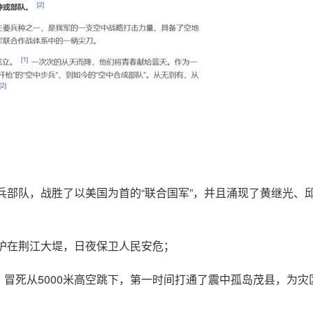
兵部队，战胜了以美国为首的“
联合国军
”，并且涌现了黄继光、
护在
荆江大堤
，日夜保卫人民安危；
，冒死从5000米高空跳下，第一时间打通了震中孤岛
茂县
，为灾