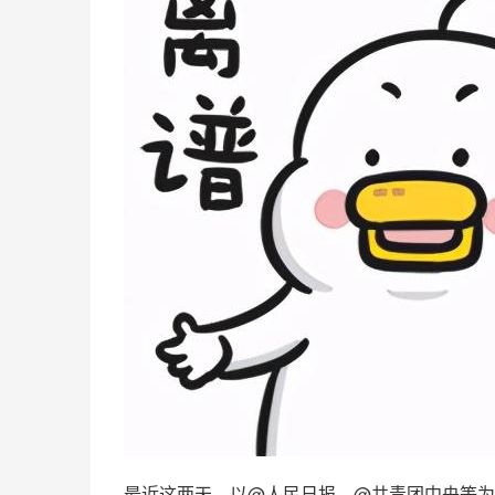
最近这两天，以@
人民日报
、@
共青团中央
等为