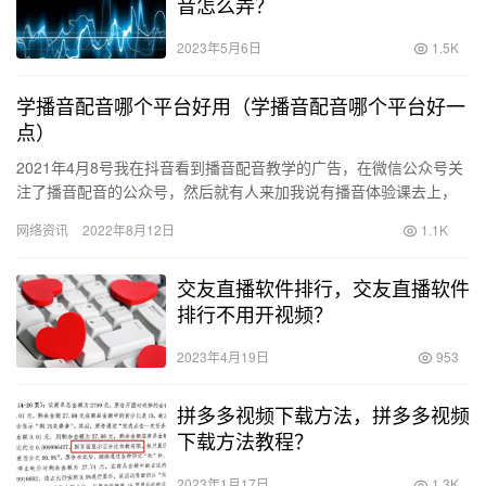
音怎么弄？
2023年5月6日
1.5K
学播音配音哪个平台好用（学播音配音哪个平台好一
点）
2021年4月8号我在抖音看到播音配音教学的广告，在微信公众号关
注了播音配音的公众号，然后就有人来加我说有播音体验课去上，
随后我就点进直播间学习，在学习了一节课后感觉不错。直播间
网络资讯
2022年8月12日
1.1K
的…
交友直播软件排行，交友直播软件
排行不用开视频？
2023年4月19日
953
拼多多视频下载方法，拼多多视频
下载方法教程？
2023年1月17日
1.3K