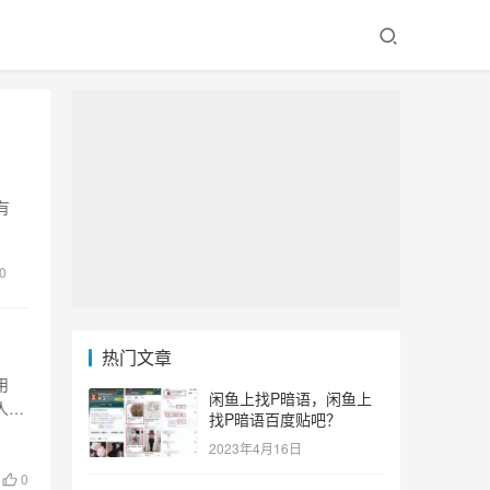
有
0
热门文章
用
闲鱼上找P暗语，闲鱼上
人用
找P暗语百度贴吧？
2023年4月16日
0