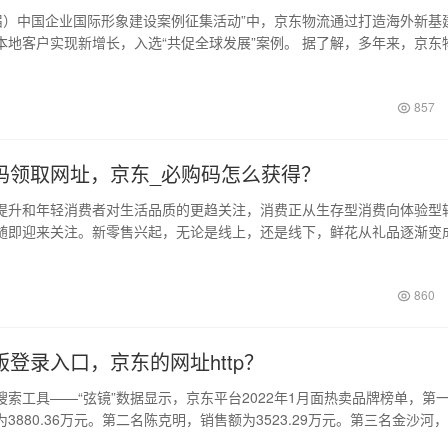
第五届）中国企业国际形象建设案例征集活动”中，京东物流通过打造海外新基
本地客户实现新增长，入选“共促全球发展”案例。 据了解，多年来，京东
857
码领取网址，京东_必购码怎么获得？
提升和年轻消费者对生活品质的更趋关注，消费正从生存型消费向体验型
随即迎来关注。新零售兴起，无论是线上，还是线下，鲜花从礼品逐渐变
式的体现。…
860
登录入口，京东的网址http？
搜索工具——“弦镜”数据显示，京东平台2022年1月面热卖品牌榜单，第
3880.36万元。第二名陈克明，销售额为3523.29万元。第三名金沙河