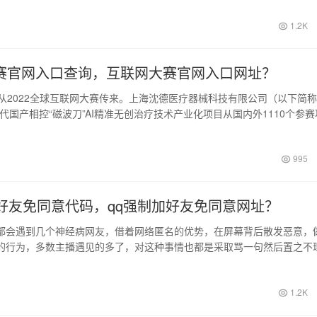
1.2K
赛官网入口查询，互联网大赛官网入口网址？
息从2022全球互联网大赛传来。上海沈德医疗器械科技有限公司（以下简称
代国产相控“磁波刀”AI精准无创治疗技术产业化项目从国内外1110个参赛
995
加好友免同意代码，qq强制加好友免同意网址？
都会遇到几个神经病网友，借着网络匿名的优势，在屏幕背后散发恶意，
的行为，多数主播遇见的多了，对这种事情也都是采取骂一句然后置之不
特别过分…
1.2K