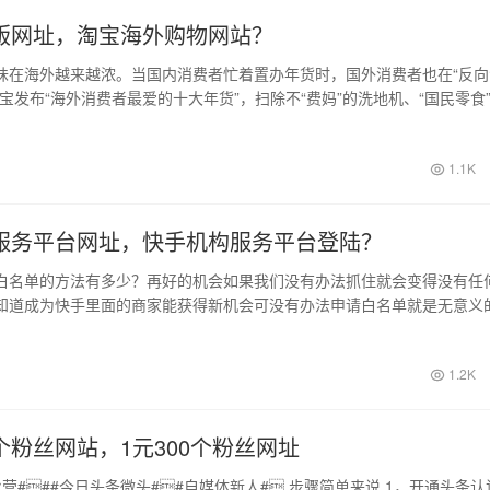
版网址，淘宝海外购物网站？
味在海外越来越浓。当国内消费者忙着置办年货时，国外消费者也在“反向
宝发布“海外消费者最爱的十大年货”，扫除不“费妈”的洗地机、“国民零食
日
1.1K
服务平台网址，快手机构服务平台登陆？
白名单的方法有多少？再好的机会如果我们没有办法抓住就会变得没有任
知道成为快手里面的商家能获得新机会可没有办法申请白名单就是无意义
想怎么解…
日
1.2K
个粉丝网站，1元300个粉丝网址
营###今日头条微头##自媒体新人# 步骤简单来说 1，开通头条认