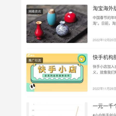
淘宝海外
网络资讯
中国春节的年
淘”。日前，淘
条、“国粹黑…
2022年12月20
快手机构
推广引流
快手小店加入
义，就像我们
因此得好好想
2022年11月26
一元一千
#小白新手创业