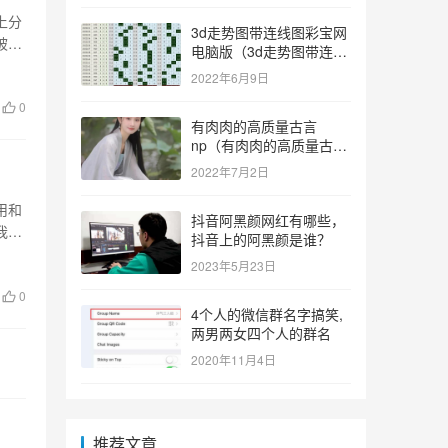
上分
3d走势图带连线图彩宝网
被水
电脑版（3d走势图带连线
图彩宝网手机版）
2022年6月9日
0
有肉肉的高质量古言
np（有肉肉的高质量古言
np推荐）
2022年7月2日
用和
抖音阿黑颜网红有哪些，
我们
抖音上的阿黑颜是谁？
2023年5月23日
0
4个人的微信群名字搞笑,
两男两女四个人的群名
2020年11月4日
推荐文章