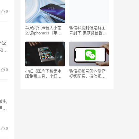
0
苹果闹钟声音大小怎
微信群没封但是群主
么调iphone11（苹果
号封了,家庭微信群名
闹钟声音大小怎么调
字叫什么好
“沈
15.1）
项
0
小红书图片下载无水
微信视频号怎么制作
印免费工具，小红书
视频配音，微信视频
图片下载无水印视
号怎么制作视频配音
频？
的？
做出
理了
0