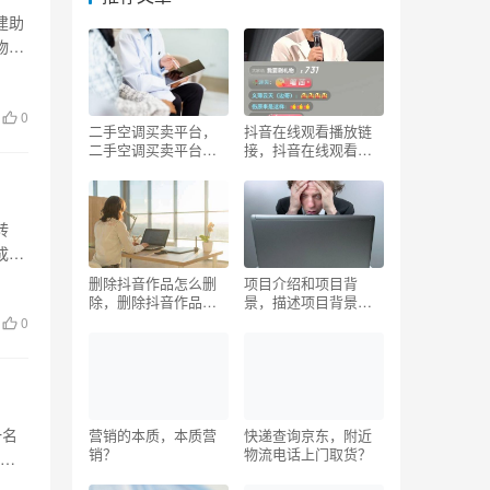
建助
物流
0
二手空调买卖平台，
抖音在线观看播放链
二手空调买卖平台有
接，抖音在线观看播
哪些？
放链接怎么弄？
转
成一
删除抖音作品怎么删
项目介绍和项目背
除，删除抖音作品怎
景，描述项目背景介
么删除不了？
绍怎么写
0
一名
营销的本质，本质营
快递查询京东，附近
销？
物流电话上门取货？
，销