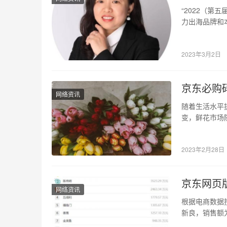
“2022（
力出海品牌和
以海外仓为…
2023年3月2日
京东必购
网络资讯
随着生活水平
变，鲜花市场
种优雅生活方
2023年2月28日
京东网页版
网络资讯
根据电商数据
新良，销售额为
售…