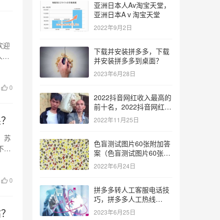
亚洲日本人Av淘宝天堂，
亚洲日本Aⅴ淘宝天堂
2022年9月2日
欢迎
下载并安装拼多多，下载
人所
并安装拼多多到桌面？
2023年6月28日
0
2022抖音网红收入最高的
前十名，2022抖音网红收
入最高的前十名有哪些？
果？
2022年11月25日
。苏
色盲测试图片60张附加答
不可
案（色盲测试图片60张复
杂）
2022年6月24日
0
拼多多转人工客服电话技
巧，拼多多人工热线
9541344？
站？
2023年6月25日