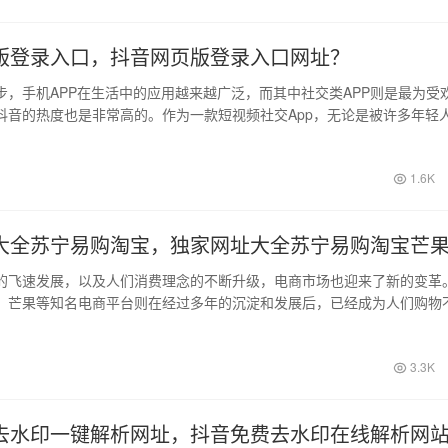
版登录入口，抖音网页版登录入口网址？
步，手机APP在生活中的应用越来越广泛，而其中社交类APP则是最为受
抖音的热度也是非常高的。作为一款短视频社交App，无论是被许多年轻
了…
1.6K
大全苏宁易购淘宝，独家网址大全苏宁易购淘宝芒
的飞速发展，以及人们消费理念的不断升级，电商市场也迎来了新的变革
、芒果等知名电商平台则在经过多年的沉淀和发展后，已经成为人们购物
为了方便…
3.3K
去水印一键解析网址，抖音免费去水印在线解析网