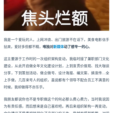
我是一个爱玩的人，上网冲浪、出门旅游不在话下，美食电影信手
拈来，爱好多但都不精，
唯独对
新媒体
动了想专一的心
。
这主要源于工作时的一次组织架构变动，我临时接了兼职部门文化
建设，从此开启做全年文化建设计划，上到宣贯价值观、找大咖谈
分享，下到策划活动、做企微号、设计海报、编文案、搞宣传…全
上手做，几百来号人的组织，虽说都有个领导不配合员工不满意的
时候，我却做得不亦乐乎。
我朋友都说你也不是专职做这个的何必那么费心费力，当时我说因
为有责任感，而后想来是自己喜欢吧。再后来组织架构一再变动，