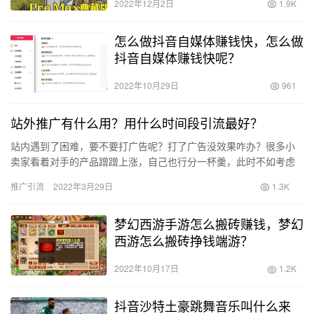
2022年12月2日
1.9K
怎么做抖音自媒体赚钱快，怎么做
抖音自媒体赚钱快呢？
2022年10月29日
961
站外推广有什么用？用什么时间段引流最好？
站内遇到了困难，要不要打广告呢？打了广告没效果咋办？很多小
卖家看着对手的产品蹭蹭上涨，自己也行分一杯羹，此时不如考虑
一下站外推广。 站外推广可以带来可观的流量，而且能够提升排
推广引流
2022年3月29日
1.3K
名，对…
梦幻西游手游怎么搬砖赚钱，梦幻
西游怎么搬砖挣钱端游？
2022年10月17日
1.2K
抖音沙特土豪跳舞音乐叫什么来