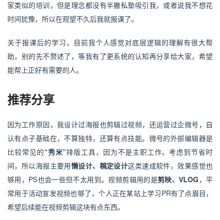
家类似的培训，但是理念都没有半撇私塾吸引我，或者说我不想花
时间犹豫，所以在观望不久后我就报课了。
关于报课后的学习，目前我个人感觉对底层逻辑的理解有很大帮
助，别的先不赘述了，等我有了更系统的认知再分享给大家，希望
能帮上正好有需要的人。
推荐分享
因为工作原因，我设计过海报也剪辑过视频，还运营过企微号，自
认有点子基础在，不算独特，还算有点技能。微号的外部编辑器是
比较常见的
“秀米”
排版工具，因为不是主职工作，考虑到节省时
间，所以海报主要用
懒设计、稿定设计
这类速成软件，效果感觉也
够用，PS也会一些但不太用到。视频剪辑用的是
剪映、VLOG
，平
常用于活动宣发视频也够了，个人正在某站上学习
PR
有了点眉目，
希望后续能在视频剪辑这块有点东西。