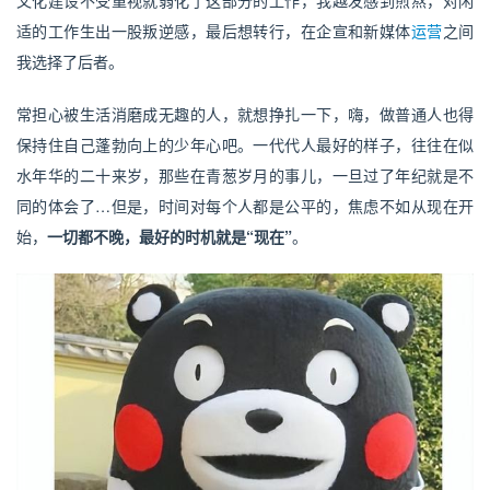
文化建设不受重视就弱化了这部分的工作，我越发感到煎熬，对闲
适的工作生出一股叛逆感，最后想转行，在
企宣
和
新媒体
运营
之间
我选择了后者。
常担心被生活消磨成无趣的人，就想挣扎一下，嗨，做普通人也得
保持住自己蓬勃向上的少年心吧。一代代人最好的样子，往往在似
水年华的二十来岁，那些在青葱岁月的事儿，一旦过了年纪就是不
同的体会了…但是，时间对每个人都是公平的，焦虑不如从现在开
始，
一切都不晚，最好的时机就是“现在”
。