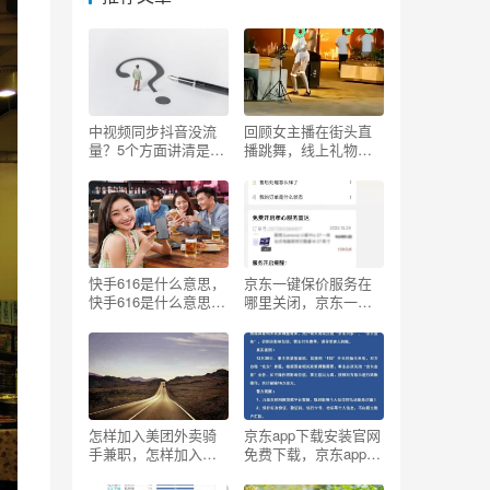
中视频同步抖音没流
回顾女主播在街头直
量？5个方面讲清是否
播跳舞，线上礼物火
同步、以及封面设置
爆刷不停，线下却无
步骤
人问津
快手616是什么意思，
京东一键保价服务在
快手616是什么意思
哪里关闭，京东一键
啊？
保价服务在哪里打
开？
怎样加入美团外卖骑
京东app下载安装官网
手兼职，怎样加入美
免费下载，京东app下
团外卖骑手兼职和专
载安装官网免费下载