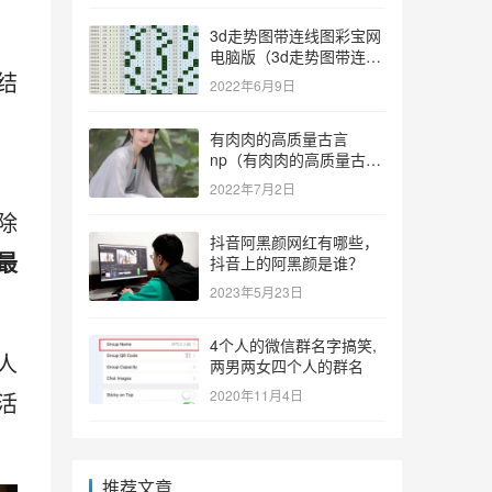
3d走势图带连线图彩宝网
电脑版（3d走势图带连线
结
图彩宝网手机版）
2022年6月9日
有肉肉的高质量古言
np（有肉肉的高质量古言
np推荐）
2022年7月2日
除
抖音阿黑颜网红有哪些，
最
抖音上的阿黑颜是谁？
2023年5月23日
4个人的微信群名字搞笑,
人
两男两女四个人的群名
2020年11月4日
活
推荐文章