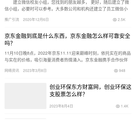
建立微信校友小组，您找到的朋友越多， 更好，随后建立了微
信小组，必要时可以参考。大多数公司和机构还建立了员工微信小
组，让我们看…
推广引流
2020年12月6日
2.5K
京东金融到底是什么东西，京东金融怎么样可靠安全
吗？
11月10日晚8点，2022年京东11.11迎来巅峰时刻，依托实在的商品
与实在的价格，吸引海量消费者热情涌入。京东金融携手合作伙伴
们一起，以实在的服务与体验，承接用户的消费热情，实…
网络资讯
2023年3月8日
948
创业环保东方财富网，创业环保这
支股票怎么样？
2023年8月4日
1.4K
跨境电商实训心得体会，跨境电商
实训心得体会1000字？