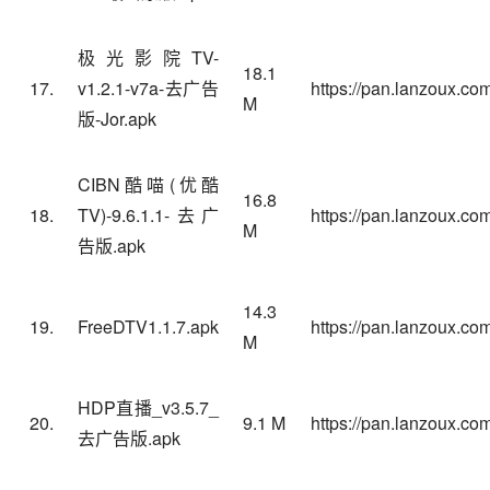
极光影院TV-
18.1
17.
v1.2.1-v7a-去广告
https://pan.lanzoux.co
M
版-Jor.apk
CIBN
酷喵
(优酷
16.8
18.
TV)-9.6.1.1-去广
https://pan.lanzoux.com
M
告版.apk
14.3
19.
FreeDTV1.1.7.apk
https://pan.lanzoux.c
M
HDP直播_v3.5.7_
20.
9.1 M
https://pan.lanzoux.c
去广告版.apk