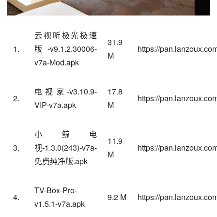
云视听极光极速
31.9
1.
版-v9.1.2.30006-
https://pan.lanzoux.c
M
v7a-Mod.apk
电视家
-v3.10.9-
17.8
2.
https://pan.lanzoux.co
VIP-v7a.apk
M
小鲸电
11.9
3.
视-1.3.0(243)-v7a-
https://pan.lanzoux.co
M
免费纯净版.apk
TV-Box-Pro-
4.
9.2 M
https://pan.lanzoux.c
v1.5.1-v7a.apk