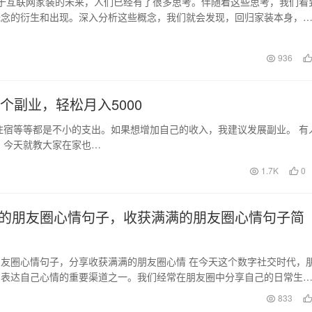
对于互联网家装的未来，人们已经有了很多思考。伴随着这些思考，我们看
概念的衍生和出现。深入分析这些概念，我们就会发现，回归家装本身，
的深度变革，无…
936
个副业，轻松月入5000
住宿等等都是不小的支出。如果想增加自己的收入，我建议发展副业。 有
？今天就教大家在家也…
1.7K
0
的朋友圈心情句子，收获满满的朋友圈心情句子简
友圈心情句子，分享收获满满的朋友圈心情 在今天这个数字社交时代，
们表达自己心情的重要渠道之一。我们经常在朋友圈中分享自己的日常生
感慨，而一句简短的…
833