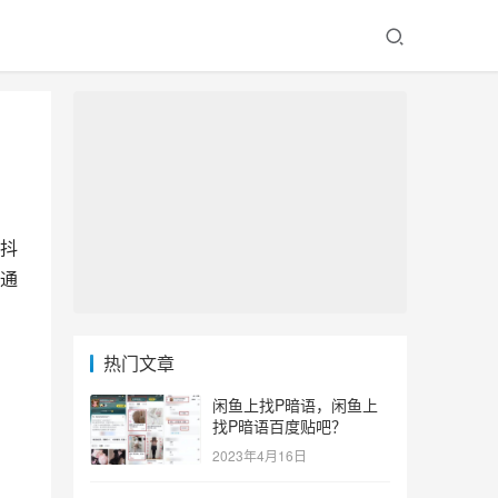
抖
通
热门文章
闲鱼上找P暗语，闲鱼上
找P暗语百度贴吧？
2023年4月16日