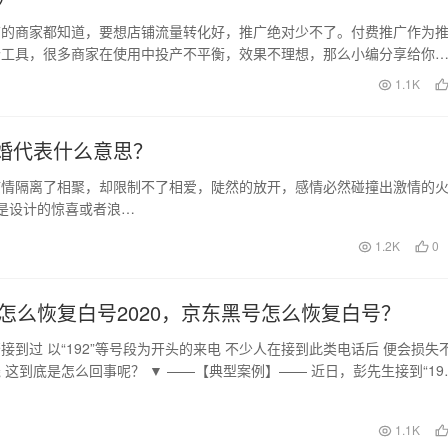
店的商家都知道，要想店铺流量转化好，推广绝对少不了。付费推广作为
个工具，很多商家在使用中投产不平衡，效果不理想，那么小编分享给你
吧。 1、店铺最…
日
1.1K
么婚代表什么意思？
疫情隔离了相聚，却限制不了相爱，陡然的放开，感情必然碰撞出激情的
是设计的惊喜或者浪…
1.2K
0
怎么恢复白号2020，京东黑号怎么恢复白号？
接到过 以“192”等号段为开头的来电 不少人在接到此类电话后 便会损失
 这到底是怎么回事呢？ ▼ ——【典型案例】—— 近日，彭先生接到“192
日
1.1K