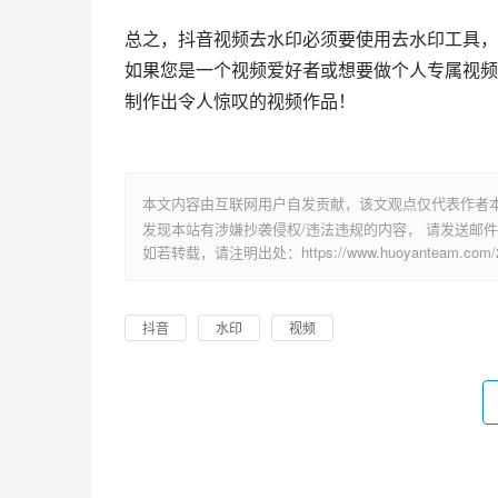
总之，抖音视频去水印必须要使用去水印工具，
如果您是一个视频爱好者或想要做个人专属视频
制作出令人惊叹的视频作品！
本文内容由互联网用户自发贡献，该文观点仅代表作者
发现本站有涉嫌抄袭侵权/违法违规的内容， 请发送邮件至 su
如若转载，请注明出处：https://www.huoyanteam.com/28
抖音
水印
视频