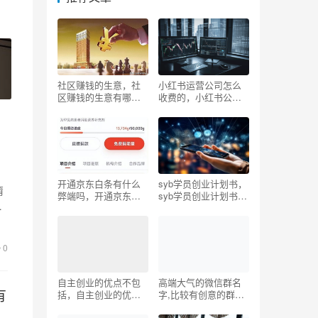
社区赚钱的生意，社
小红书运营公司怎么
区赚钱的生意有哪
收费的，小红书公司
些？
运营模式
开通京东白条有什么
syb学员创业计划书，
甭
弊端吗，开通京东白
syb学员创业计划书奶
、
条有什么好处？
茶店？
0
自主创业的优点不包
高端大气的微信群名
有
括，自主创业的优点
字,比较有创意的群聊
不包括， ？？
名称