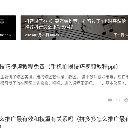
意
抖音过了4小时突然给推荐，抖音过了4小时突然给
推荐抖音怎么上视频号？
m11:37
2023年5月25日 am2:49
下一篇
技巧视频教程免费（手机拍摄技巧视频教程ppt）
主要讲了修图实操，用的修图软件是：醒图。 这个软件很好用哦，现在
都习惯了放在醒图上先修修，嘻嘻。进入课程正题吧。 一、基本修图 1
到一张照片后…
日
1.1K
么推广最有效和权重有关系吗（拼多多怎么推广最
）