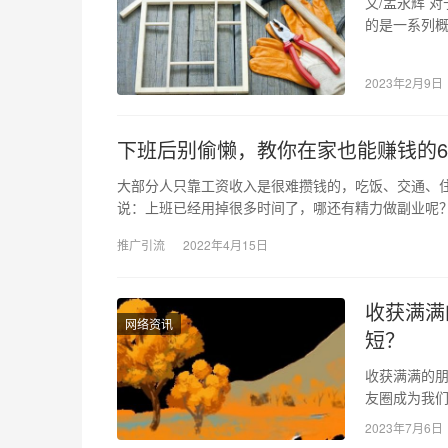
文/孟永辉 
的是一系列
现家装本身
2023年2月9日
下班后别偷懒，教你在家也能赚钱的6
大部分人只靠工资收入是很难攒钱的，吃饭、交通、
说：上班已经用掉很多时间了，哪还有精力做副业呢
推广引流
2022年4月15日
收获满满
网络资讯
短？
收获满满的朋
友圈成为我
活、喜悦和
2023年7月6日