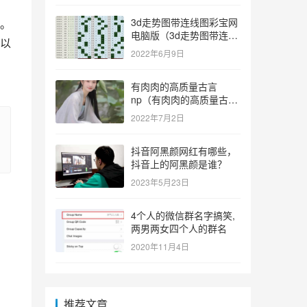
3d走势图带连线图彩宝网
。
电脑版（3d走势图带连线
以
图彩宝网手机版）
2022年6月9日
有肉肉的高质量古言
np（有肉肉的高质量古言
np推荐）
2022年7月2日
抖音阿黑颜网红有哪些，
抖音上的阿黑颜是谁？
2023年5月23日
4个人的微信群名字搞笑,
两男两女四个人的群名
2020年11月4日
推荐文章