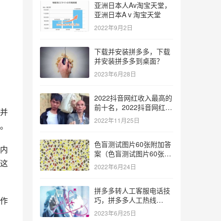
亚洲日本人Av淘宝天堂，
亚洲日本Aⅴ淘宝天堂
2022年9月2日
下载并安装拼多多，下载
并安装拼多多到桌面？
2023年6月28日
2022抖音网红收入最高的
前十名，2022抖音网红收
并
入最高的前十名有哪些？
2022年11月25日
。
色盲测试图片60张附加答
内
案（色盲测试图片60张复
这
杂）
2022年6月24日
拼多多转人工客服电话技
作
巧，拼多多人工热线
9541344？
2023年6月25日