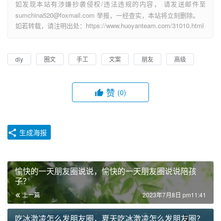
如发现本站有涉嫌抄袭侵权/违法违规的内容， 请发送邮件至
sumchina520@foxmail.com 举报，一经查实，本站将立刻删除。
如若转载，请注明出处：https://www.huoyanteam.com/31010.html
diy
圈文
手工
文案
朋友
高级
赞
(0)
生成海报
愉快的一天朋友圈说说，愉快的一天朋友圈说说陪孩
子？
上一篇
2023年7月8日 pm11:41
吃冰激凌怎么发朋友圈，夏天吃冰激凌怎么发朋友圈？