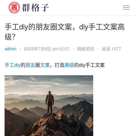
手工diy的朋友圈文案，diy手工文案高
级？
admin
•
2023年7月9日 am12:07
•
网络资讯
•
阅读 1577
手工
diy
的
朋友
圈
文案
，打造
高级
的diy手工文案