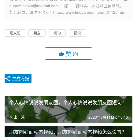
sumchina520@foxmail.com 举报，一经查实，本站将立刻删除。
如若转载，请注明出处：https://www.huoyanteam.com/31125.html
晒太阳
朋友
短句
说说
赞
(0)
生成海报
个人心情说说发朋友圈，个人心情说说发朋友圈短句？
上一篇
2023年7月11日 pm3:46
朋友圈封面动态视频，朋友圈封面动态视频怎么设置？