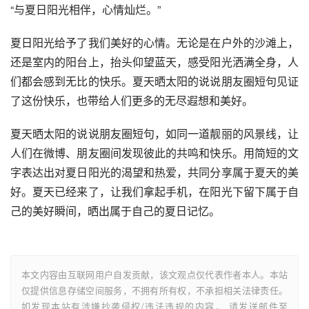
“与夏日阳光相伴，心情灿烂。”
夏日阳光给予了我们美好的心情。无论是在户外的沙滩上，
还是室内的阳台上，抬头仰望蓝天，感受阳光洒满全身，人
们都会感到无比的快乐。夏天晒太阳的说说朋友圈短句见证
了这份快乐，也带给人们更多的无尽遐想和美好。
夏天晒太阳的说说朋友圈短句，如同一道靓丽的风景线，让
人们在微博、朋友圈间发现彼此的共鸣和快乐。用简短的文
字表达出对夏日阳光的渴望和热爱，共同分享属于夏天的美
好。夏天已经来了，让我们拿起手机，在阳光下留下属于自
己的美好瞬间，晒出属于自己的夏日记忆。
本文内容由互联网用户自发贡献，该文观点仅代表作者本人。本站
仅提供信息存储空间服务，不拥有所有权，不承担相关法律责任。
如发现本站有涉嫌抄袭侵权/违法违规的内容， 请发送邮件至